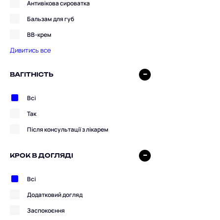
Антивікова сироватка
Бальзам для губ
ВВ-крем
Дивитись все
ВАГІТНІСТЬ
Всі
Так
Після консультації з лікарем
КРОК В ДОГЛЯДІ
Всі
Додатковий догляд
Заспокоєння