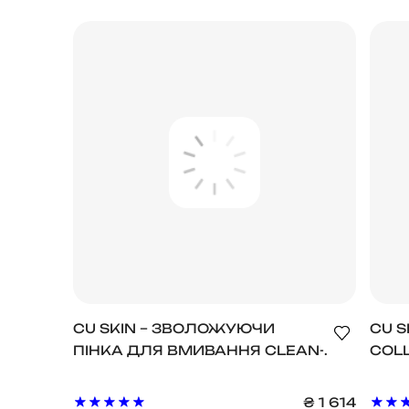
CU SKIN – ЗВОЛОЖУЮЧИ
CU S
ПІНКА ДЛЯ ВМИВАННЯ CLEAN-
COLL
UP HYDRO FOAM CLEANSER
ГІД
ПОДВ
₴
1 614