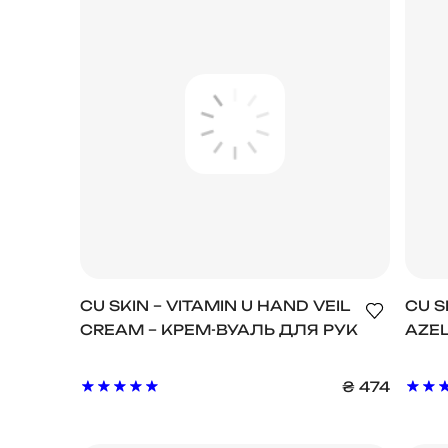
CU SKIN – VITAMIN U HAND VEIL
CU S
CREAM – КРЕМ-ВУАЛЬ ДЛЯ РУК
AZEL
З ПЕПТИДАМИ ТА
ПРО
ВОЛЮФІЛІНОМ
ОСВ
₴
474
АЗЕ
10%