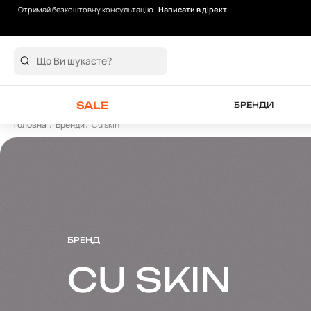
Отримай безкоштовну консультацію -
Написати в дірект
Безкоштовна доставка від 2000 грн
SALE
БРЕНДИ
Головна
Бренди
Cu skin
БРЕНД
CU SKIN