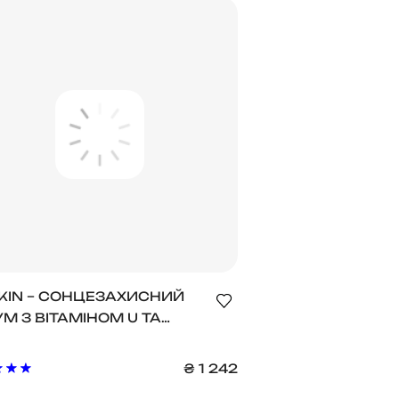
SKIN – СОНЦЕЗАХИСНИЙ
М З ВІТАМІНОМ U ТА
М B12 VITAMIN U SUN
M SPF 50+ PA++++, 50 Г
₴
1 242