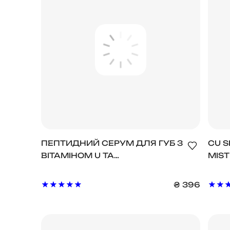
ПЕПТИДНИЙ СЕРУМ ДЛЯ ГУБ З
CU S
ВІТАМІНОМ U ТА
MIST
ВОЛЮФІЛІНОМ CUSKIN
ВІТА
PEPTIDE LIP SERUM WITH
ВОЛ
₴
396
VITAMIN U & VOLUFILINE