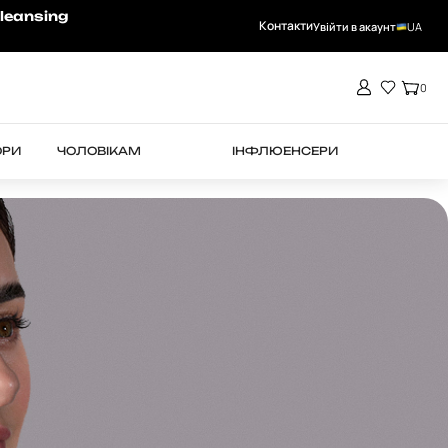
-15% на RHEA при замовленні від 4000 
leansing
Контакти
Увійти в акаунт
UA
0
ОРИ
ЧОЛОВІКАМ
ІНФЛЮЕНСЕРИ