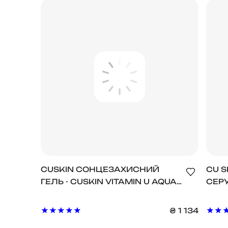
CUSKIN СОНЦЕЗАХИСНИЙ
CU 
ГЕЛЬ - CUSKIN VITAMIN U AQUA
СЕРУ
SUN GEL SPF 50+ PA+++
ВІТАМІНО
SERU
₴
1 134