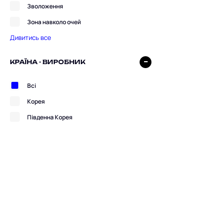
Зволоження
Зона навколо очей
Дивитись все
КРАЇНА - ВИРОБНИК
Всі
Корея
Південна Корея