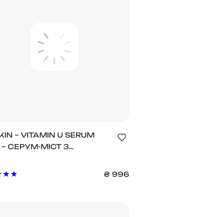
KIN – VITAMIN U SERUM
 – СЕРУМ-МІСТ З
МІНОМ U, ПЕПТИДАМИ ТА
ЮФІЛІНОМ
₴
996