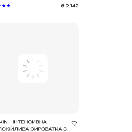
УЧІОЛОМ DR.SOLUTION
₴
2 142
N BAKUCHIOL AMPOULE
KIN – ІНТЕНСИВНА
ПОКІЙЛИВА СИРОВАТКА З