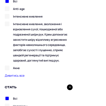
Всі
Anti-age
Інтенсивне живлення
Інтенсивне живлення, зволоження і
відновлення сухої, пошкодженої або
подразненої шкіри рук. Крем допомагає
захистити шкіру від впливу агресивних
факторів навколишнього середовища,
запобігає сухості і лущенню, сприяє
швидкій регенерації та підтримує
здоровий, доглянутий вигляд рук.
Акне
Дивитись все
СТАТЬ
Всі