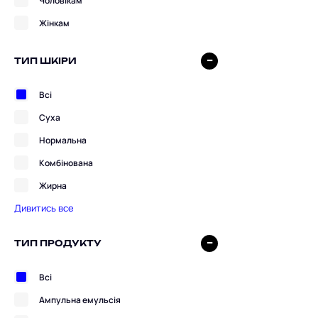
Чоловікам
Жінкам
ТИП ШКІРИ
Всі
Суха
Нормальна
Комбінована
Жирна
Дивитись все
ТИП ПРОДУКТУ
Всі
Ампульна емульсія