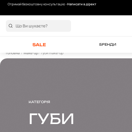
Отримай безкоштовну консультацію -
Написати в дірект
Безкоштовна доставка від 2000 грн
SALE
БРЕНДИ
Головна
Make-up
Губи make-up
КАТЕГОРІЯ
ГУБИ