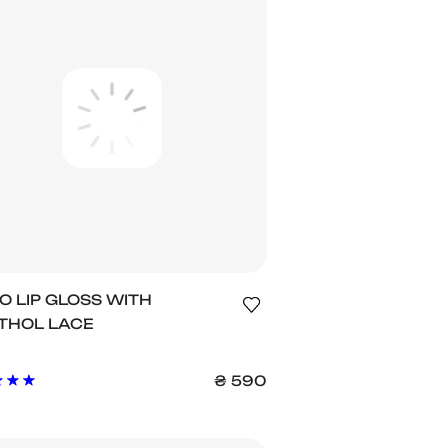
O LIP GLOSS WITH
THOL LACE
₴
590