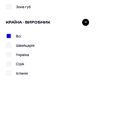
Зона губ
КРАЇНА - ВИРОБНИК
Всі
Швейцарія
Україна
США
Іспанія