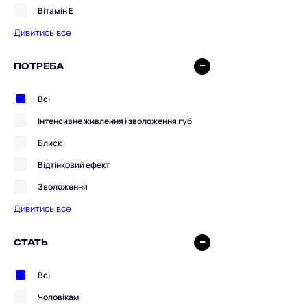
Вітамін Е
Дивитись все
ПОТРЕБА
Всі
Інтенсивне живлення і зволоження губ
Блиск
Відтінковий ефект
Зволоження
Дивитись все
СТАТЬ
Всі
Чоловікам