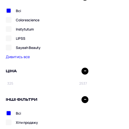
Всі
Colorescience
Instytutum
LIPSS
Sayeah Beauty
Дивитись все
ЦІНА
ІНШІ ФІЛЬТРИ
Всі
Хіти продажу