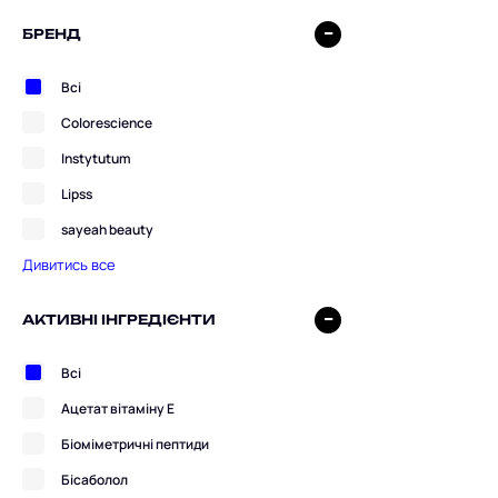
БРЕНД
Всі
Colorescience
Instytutum
Lipss
sayeah beauty
Дивитись все
АКТИВНІ ІНГРЕДІЄНТИ
Всі
Ацетат вітаміну Е
Біоміметричні пептиди
Бісаболол