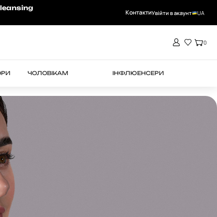
-15% на RHEA при замовленні від 4000 
leansing
Контакти
Увійти в акаунт
UA
0
ОРИ
ЧОЛОВІКАМ
ІНФЛЮЕНСЕРИ