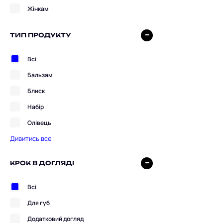
Жінкам
ТИП ПРОДУКТУ
Всі
Бальзам
Блиск
Набір
Олівець
Дивитись все
КРОК В ДОГЛЯДІ
Всі
Для губ
Додатковий догляд