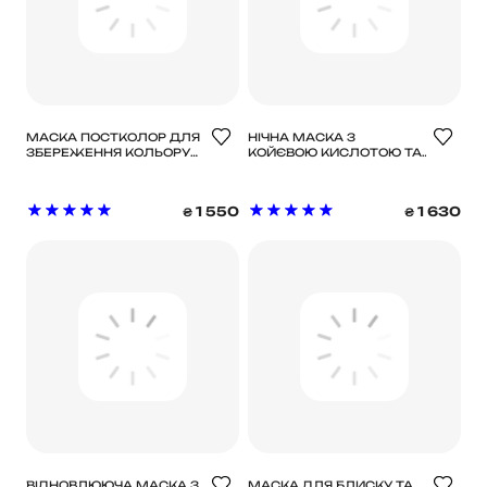
МАСКА ПОСТКОЛОР ДЛЯ
НІЧНА МАСКА З
ЗБЕРЕЖЕННЯ КОЛЬОРУ
КОЙЄВОЮ КИСЛОТОЮ ТА
ФАРБОВАНОГО ВОЛОССЯ
КУРКУМОЮ MEDICUBE
MEDAVITA LUXVIVA POST
KOJIC ACID TURMERIC
COLOR MASK
NIGHT WRAPPING MASK
1 550
1 630
₴
₴
ВІДНОВЛЮЮЧА МАСКА З
МАСКА ДЛЯ БЛИСКУ ТА