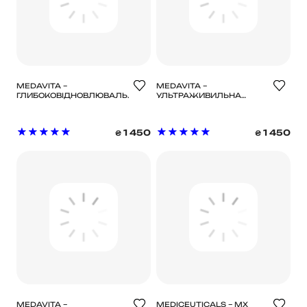
MEDAVITA –
MEDAVITA –
ГЛИБОКОВІДНОВЛЮВАЛЬНА
УЛЬТРАЖИВИЛЬНА
МАСКА ДЛЯ ВСІХ
МАСКА ДЛЯ СУХОГО
ВІДТІНКІВ БІЛЯВОГО
ВОЛОССЯ /
ВОЛОССЯ / BLONDIE ALL
NUTRISUBSTANCE
1 450
1 450
₴
₴
BLONDES BONDING DEEP
NUTRITIVE HAIR MASK
MASK
MEDAVITA –
MEDICEUTICALS – MX