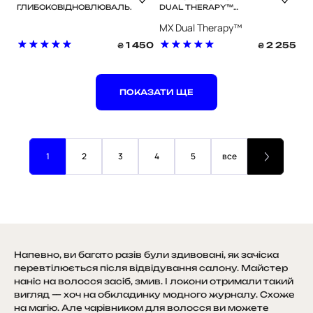
ГЛИБОКОВІДНОВЛЮВАЛЬНА
DUAL THERAPY™
МАСКА ДЛЯ
ВІДНОВЛЮЮЧА ТА
MX Dual Therapy™
РЕКОНСТРУКЦІЇ
АНТИВІКОВА МАСКА ДЛЯ
ВОЛОССЯ / BETA REFIBRE
ВОЛОССЯ І ШКІРИ
1 450
2 255
₴
₴
RECONDTRUCTIVE HAIR
ГОЛОВИ
MASK
ПОКАЗАТИ ЩЕ
1
2
3
4
5
все
Напевно, ви багато разів були здивовані, як зачіска
перевтілюється після відвідування салону. Майстер
наніс на волосся засіб, змив. І локони отримали такий
вигляд — хоч на обкладинку модного журналу. Схоже
на магію. Але чарівником для волосся ви можете