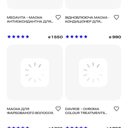
MEDAVITA – МАСКА
ВІДНОВЛЮЮЧА МАСКА -
АНТИОКСИДАНТНА ДЛЯ
КОНДИЦІОНЕР ДЛЯ
НЕЙМОВІРНОГО БЛИСКУ
ПОШКОДЖЕНОГО
ТА ШОВКОВИСТОСТІ
ВОЛОССЯ DR.FORHAIR
ВОЛОССЯ / HUILE
FOLLIGEN SILK
1 550
990
₴
₴
D'ETOILE SHINING OILS
TREATMENT, 300МЛ
HAIR MASK 150 МЛ
МАСКА ДЛЯ
DAVROE – CHROMA
ФАРБОВАНОГО ВОЛОССЯ
COLOUR TREATMENTS
ANILLO GARDENIA VEIL
ТОНУЮЧИЙ БАЛЬЗАМ
COLOR SHIELD AMPOULE
ДЛЯ ВОЛОССЯ ROSE
TREATMENT 200 МЛ
QUARTZ