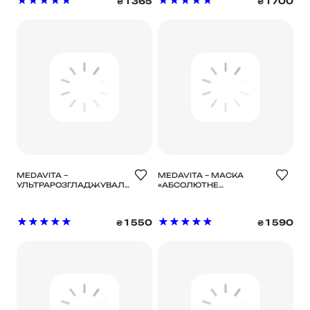
1 365
1 700
₴
₴
MEDAVITA –
MEDAVITA – МАСКА
УЛЬТРАРОЗГЛАДЖУВАЛЬНА
«АБСОЛЮТНЕ
МАСКА З ЕФЕКТОМ
ВІДРОДЖЕННЯ» ДЛЯ
ШОВКУ ДЛЯ
ПОШКОДЖЕНОГО
ПУХНАСТОГО ТА
ВОЛОССЯ / PRODIGE
1 550
1 590
₴
₴
НЕСЛУХНЯНОГО
ULTIMATE DEEP
ВОЛОССЯ / KERATIN
RECOVING MASK 150ML
MIRACLE SLEEK HAIR
MASK