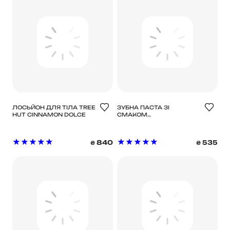
ЛОСЬЙОН ДЛЯ ТІЛА TREE
ЗУБНА ПАСТА ЗІ
HUT CINNAMON DOLCE
СМАКОМ
ГЛАЗУРОВАНОГО
ПОНЧИКА GLAZED DONUT
TOOTHPASTE 60G,
840
535
₴
₴
HISMILE