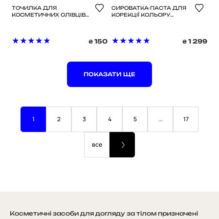
ТОЧИЛКА ДЛЯ
СИРОВАТКА-ПАСТА ДЛЯ
КОСМЕТИЧНИХ ОЛІВЦІВ
КОРЕКЦІЇ КОЛЬОРУ
SAYEAH BEAUTY
HISMILE V34 COLOUR
CORRECTOR SERUM 30
МЛ
150
1 299
₴
₴
ПОКАЗАТИ ЩЕ
1
2
3
4
5
...
17
все
Косметичні засоби для догляду за тілом призначені