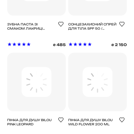
ЗУБНА ПАСТА ЗІ
СОНЦЕЗАХИСНИЙ СПРЕЙ
СМАКОМ ЛАКРИЦІ
ДЛЯ ТІЛА SPF 50 /
LIQUORICE TOOTHPASTE
MEDAVITA SOLARICH
60G HISMILE
485
2 150
₴
₴
ПІНКА ДЛЯ ДУШУ BILOU
ПІНКА ДЛЯ ДУШУ BILOU
PINK LEOPARD
WILD FLOWER 200 ML