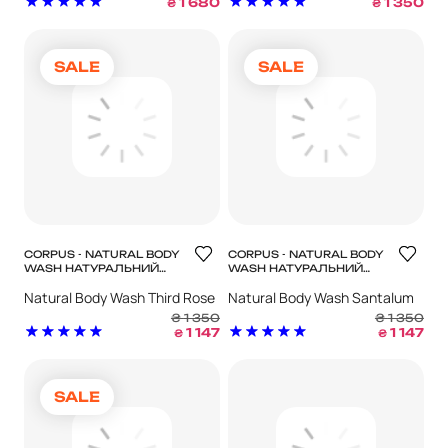
1 680
1 350
₴
₴
SALE
SALE
CORPUS - NATURAL BODY
CORPUS - NATURAL BODY
WASH НАТУРАЛЬНИЙ
WASH НАТУРАЛЬНИЙ
ГЕЛЬ ДЛЯ ДУШУ - THIRD
ГЕЛЬ ДЛЯ ДУШУ -
Natural Body Wash Third Rose
Natural Body Wash Santalum
ROSE
SANTALUM
₴
1 350
₴
1 350
1 147
1 147
₴
₴
SALE