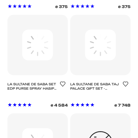
375
375
₴
₴
LA SULTANE DE SABA SET
LA SULTANE DE SABA TAJ
EDP PURSE SPRAY НАБІР
PALACE GIFT SET -
МІНІАТЮР ПАРФУМІВ
ПОДАРУНКОВИЙ НАБІР
ТАНДЖ ПАЛАС
4 584
7 748
₴
₴