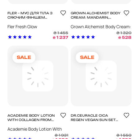
FLER – МУС ДЛЯ ТІЛА З
GROWN ALCHEMIST BODY
СЯЮЧИМ ФІНІШЕМ
CREAM: MANDARIN,
FRESH GLOW
ROSEMARY LEAF
Fler Fresh Glow
Grown Alchemist Body Cream:
ЗВОЛОЖУЮЧИЙ КРЕМ
ДЛЯ ТІЛА МАНДАРИН І
Mandarin, Rosemary Leaf
₴
1 455
₴
1 320
РОЗМАРИН
1 237
528
₴
₴
SALE
SALE
ACADEMIE BODY LOTION
DR.CEURACLE CICA
WITH COLLAGEN FROM
REGEN VEGAN SUN SET
THE SEA МОЛОЧКО ДЛЯ
DUO
Academie Body Lotion With
ТІЛА З МОРСЬКИМ
КОЛАГЕНОМ
Collagen From The Sea
₴
1 931
₴
1 550