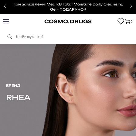
При замовленні Medik8 Total Moisture Daily Cleansing
Gel - ПОДАРУНОК
0
Головна
Бренди
Rhea
БРЕНД
RHEA