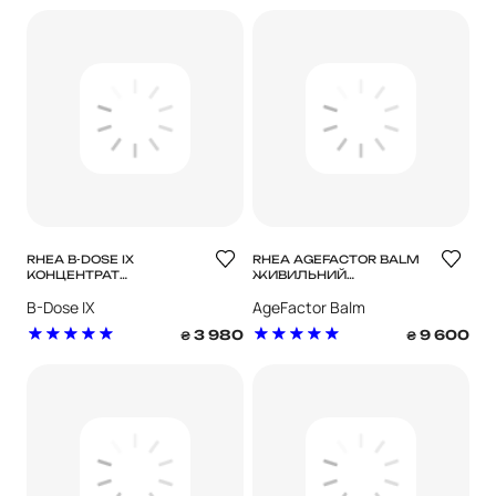
RHEA B-DOSE IX
RHEA AGEFACTOR BALM
КОНЦЕНТРАТ
ЖИВИЛЬНИЙ
ОМОЛОДЖЕННЯ
ВІДНОВЛЮВАЛЬНИЙ
B-Dose IX
AgeFactor Balm
ANTI-AGE БАЛЬЗАМ ДЛЯ
ОБЛИЧЧЯ EXPOSOME
3 980
9 600
₴
₴