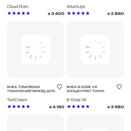
ТІЛА
ГУБ
Cloud Drain
VolumLips
3 400
2 860
₴
₴
RHEA TONICREAM
RHEA B-DOSE VIII
ТОНІЗУЮЧИЙ ФЛЮЇД ДЛЯ
КОНЦЕНТРАТ ТОНУС
ОБЛИЧЧЯ
ToniCream
B-Dose VIII
4 160
3 980
₴
₴