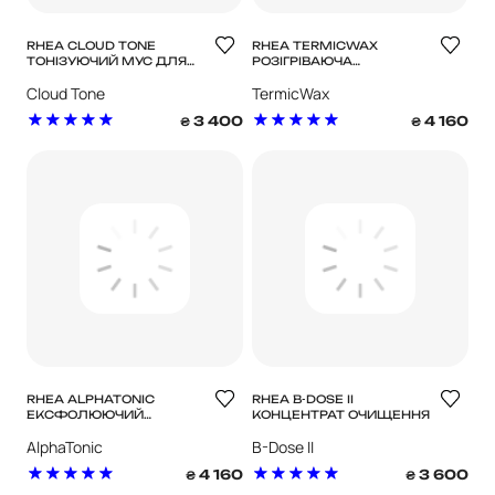
RHEA CLOUD TONE
RHEA TERMICWAX
ТОНІЗУЮЧИЙ МУС ДЛЯ
РОЗІГРІВАЮЧА
ТІЛА
ОЧИЩАЮЧА ПАСТА ДЛЯ
Cloud Tone
TermicWax
ОБЛИЧЧЯ
3 400
4 160
₴
₴
RHEA ALPHATONIC
RHEA B-DOSE II
ЕКСФОЛЮЮЧИЙ
КОНЦЕНТРАТ ОЧИЩЕННЯ
ЛОСЬЙОН ДЛЯ ОБЛИЧЧЯ
AlphaTonic
B-Dose II
4 160
3 600
₴
₴