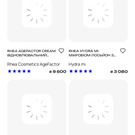
RHEA AGEFACTOR CREAM
RHEA HYDRA MI
ВІДНОВЛЮВАЛЬНИЙ
МІКРОБІОМ-ЛОСЬЙОН З
ANTI-AGE КРЕМ ДЛЯ
ГЛИБОКОЮ
Rhea Cosmetics AgeFactor
Hydra mi
ОБЛИЧЧЯ EXPOSOME
ЗВОЛОЖУЮЧОЮ ДІЄЮ
Cream EXPOSOME
9 600
3 080
₴
₴