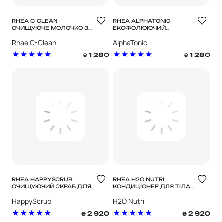
RHEA C-CLEAN –
RHEA ALPHATONIC
ОЧИЩУЮЧЕ МОЛОЧКО З
ЕКСФОЛЮЮЧИЙ
ВІТАМІНОМ C
ЛОСЬЙОН ДЛЯ ОБЛИЧЧЯ
Rhae C-Clean
AlphaTonic
1 280
1 280
₴
₴
RHEA HAPPYSCRUB
RHEA H2O NUTRI
ОЧИЩУЮЧИЙ СКРАБ ДЛЯ
КОНДИЦІОНЕР ДЛЯ ТІЛА
ТІЛА ПОДВІЙНОЇ ДІЇ
З ЖИВИЛЬНИМ
HappyScrub
H2O Nutri
ЕФЕКТОМ
2 920
2 920
₴
₴