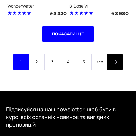
ЗНЯТТЯ МАКІЯЖУ
ОНОВЛЕННЯ
WonderWater
B-Dose VI
3 320
3 980
₴
₴
ПОКАЗАТИ ЩЕ
1
2
3
4
5
все
Підписуйся на наш newsletter, щоб бути в
курсі всіх останніх новинок та вигідних
пропозицій