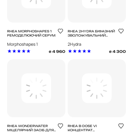
RHEA MORPHOSHAPES 1
RHEA 2HYDRA БІФАЗНИЙ
РЕМОДЕЛЮЮЧИЙ СЕРУМ
ЗВОЛОЖУВАЛЬНИЙ
ДЛЯ ШКІРИ ШИЇ ТА
ЛОСЬЙОН ДЛЯ ТІЛА
Morphoshapes 1
2Hydra
ДЕКОЛЬТЕ
4 960
4 300
₴
₴
RHEA WONDERWATER
RHEA B-DOSE VI
МІЦЕЛЯРНИЙ ЗАСІБ ДЛЯ
КОНЦЕНТРАТ