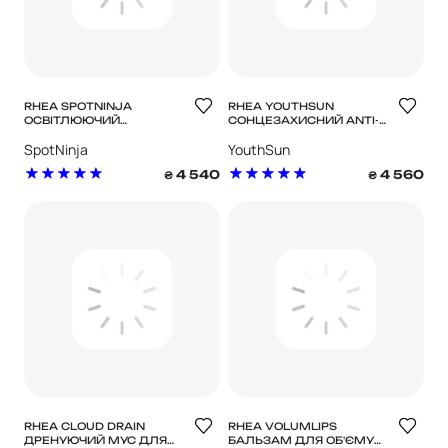
RHEA SPOTNINJA
RHEA YOUTHSUN
ОСВІТЛЮЮЧИЙ
СОНЦЕЗАХИСНИЙ ANTI-
КОНСИЛЕР ДЛЯ
AGE КРЕМ ДЛЯ ОБЛИЧЧЯ
SpotNinja
YouthSun
ОБЛИЧЧЯ
4 540
4 560
₴
₴
RHEA CLOUD DRAIN
RHEA VOLUMLIPS
ДРЕНУЮЧИЙ МУС ДЛЯ
БАЛЬЗАМ ДЛЯ ОБ'ЄМУ