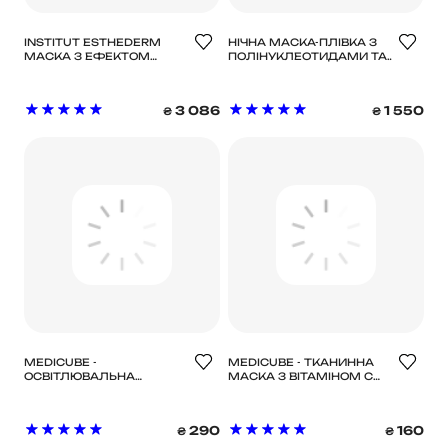
INSTITUT ESTHEDERM
НІЧНА МАСКА-ПЛІВКА З
МАСКА З ЕФЕКТОМ
ПОЛІНУКЛЕОТИДАМИ ТА
“NEW SKIN” NAD+, 50 МЛ
КОФЕЇНОМ MEDICUBE
PDRN PINK CAFFEINE
NIGHT WRAPPING MASK
3 086
1 550
₴
₴
MEDICUBE -
MEDICUBE - ТКАНИННА
ОСВІТЛЮВАЛЬНА
МАСКА З ВІТАМІНОМ С
ГІДРОГЕЛЕВА МАСКА З
ТА ГЛУТАТІОНОМ ДЛЯ
КОЙЄВОЮ КИСЛОТОЮ ТА
ОСВІТЛЕННЯ ТА СЯЙВА
КУРКУМОЮ KOJIC ACID
DEEP VITA C
290
160
₴
₴
TURMERIC BRIGHTENING
GLUTATIHIONE
GEL MASK, 28 Г * 1 ШТ
BRIGHTENING MASK, 27