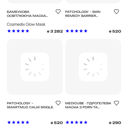
БАМБУКОВА
PATCHOLOGY – SKIN
ОСВІТЛЮЮЧА МАСКА
REMEDY BARRIER
GLOW
BOOSTING SHEET MASK –
Cosmedix Glow Mask
ЗАСПОКІЙЛИВА І
ЗАХИСНА МАСКА ДЛЯ
3 282
520
₴
₴
ОБЛИЧЧЯ
PATCHOLOGY –
MEDICUBE - ГІДРОГЕЛЕВА
SMARTMUD CALM SINGLE
МАСКА З PDRN ТА
– ЗАСПОКІЙЛИВА МАСКА
КОЛАГЕНОМ PDRN PINK
COLLAGEN GEL MASK, 28
Г
520
290
₴
₴