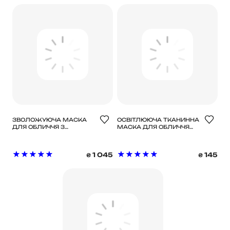
ЗВОЛОЖУЮЧА МАСКА
ОСВІТЛЮЮЧА ТКАНИННА
ДЛЯ ОБЛИЧЧЯ З
МАСКА ДЛЯ ОБЛИЧЧЯ
ЕКСТРАКТОМ РИСУ
NEEDLY PEONY JELLY
DR.CEURACLE GANGHWA
MASK, 33 МЛ
RICE GRANULE PACK, 115 Г
1 045
145
₴
₴