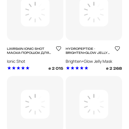
LIXIRSKIN IONIC SHOT
HYDROPEPTIDE -
МАСКА-ПОРОШОК ДЛЯ
BRIGHTEN+GLOW JELLY
ГЛИБОКОГО ОЧИЩЕННЯ
MASK ОСВІТЛЮВАЛЬНА
Ionic Shot
Brighten+Glow Jelly Mask
ПОР
ГЕЛЕВА МАСКА-ПЛІВКА
2 015
2 268
₴
₴