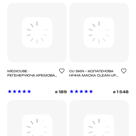
МЛ * 1 ШТ
MEDICUBE -
CU SKIN – КОЛАГЕНОВА
РЕГЕНЕРУЮЧА КРЕМОВА
НІЧНА МАСКА CLEAN-UP
МАСКА З ПЕПТИДАМИ
COLLAGEN SLEEP MASK
DEEP PEPTIDE RADIANCE
MASK, 27 МЛ
189
1 548
₴
₴