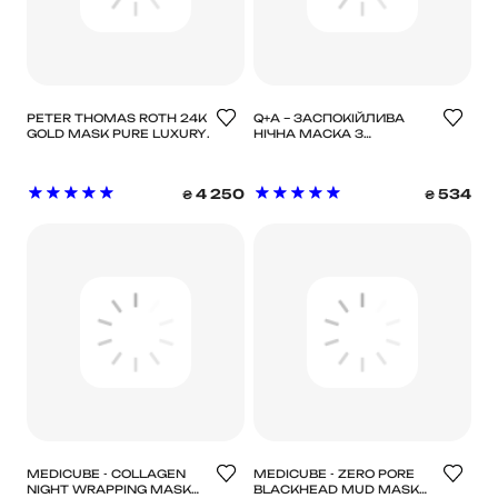
PETER THOMAS ROTH 24K
Q+A – ЗАСПОКІЙЛИВА
GOLD MASK PURE LUXURY
НІЧНА МАСКА З
LIFT AND FIRM - МАСКА
ЦЕНТЕЛОЮ CICA
ДЛЯ ОБЛИЧЧЯ З 24-
CALMING OVERNIGHT
КАРАТНИМ ЗОЛОТОМ
FACE MASK
4 250
534
₴
₴
ДЛЯ ЛІФТИНГУ ТА
ЗМІЦНЕННЯ ШКІРИ
MEDICUBE - COLLAGEN
MEDICUBE - ZERO PORE
NIGHT WRAPPING MASK
BLACKHEAD MUD MASK