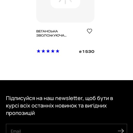
ВЕГАНСЬКА
ЗВОЛОЖУЮЧА
АНТИОКСИДАНТНА
МАСКА ДЛЯ ОБЛИЧЧЯ З
ЕКСТРАКТОМ КОМБУЧІ
1 530
₴
ТА БАКУЧІОЛОМ
DR.CEURACLE VEGAN
KOMBUCHA TEA SLEEP
MASK, 100 МЛ
Підписуйся на наш newsletter, щоб бути в
курсі всіх останніх новинок та вигідних
пропозицій