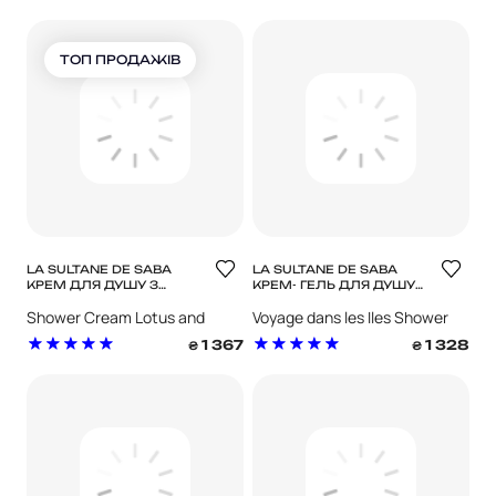
ТОП ПРОДАЖІВ
LA SULTANE DE SABA
LA SULTANE DE SABA
КРЕМ ДЛЯ ДУШУ З
КРЕМ- ГЕЛЬ ДЛЯ ДУШУ
АРОМАТОМ ЛОТОСУ І
ТІАРЕ ТА АЛОЕ ВЕРА
Shower Cream Lotus and
Voyage dans les Iles Shower
ФРАНЖИПАНІ
Frangipani
Cream
1 367
1 328
₴
₴