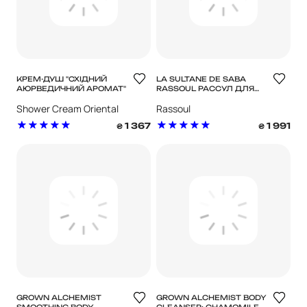
КРЕМ-ДУШ "СХІДНИЙ
LA SULTANE DE SABA
АЮРВЕДИЧНИЙ АРОМАТ"
RASSOUL РАССУЛ ДЛЯ
ОБЛИЧЧЯ, ТІЛА І
Shower Cream Oriental
Rassoul
ВОЛОССЯ
Ayurvedic Fragrance
1 367
1 991
₴
₴
GROWN ALCHEMIST
GROWN ALCHEMIST BODY