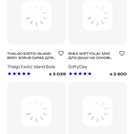
THALGO EXOTIC ISLAND
RHEA SOFTYCLAY МУС
BODY SCRUB СКРАБ ДЛЯ
ДЛЯ ДУШУ НА ОСНОВІ
ТІЛА ЕКЗОТИЧНИЙ
ГЛИНИ
Thalgo Exotic Island Body
SoftyClay
ОСТРІВ
Scrub Скраб для тіла
3 039
2 600
₴
₴
Екзотичний острів