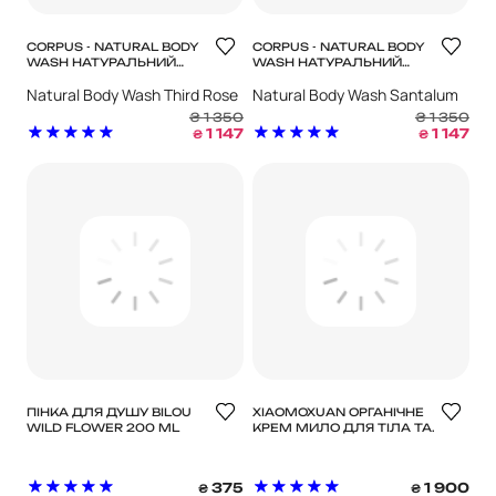
CORPUS - NATURAL BODY
CORPUS - NATURAL BODY
WASH НАТУРАЛЬНИЙ
WASH НАТУРАЛЬНИЙ
ГЕЛЬ ДЛЯ ДУШУ - THIRD
ГЕЛЬ ДЛЯ ДУШУ -
Natural Body Wash Third Rose
Natural Body Wash Santalum
ROSE
SANTALUM
₴
1 350
₴
1 350
1 147
1 147
₴
₴
ПІНКА ДЛЯ ДУШУ BILOU
XIAOMOXUAN ОРГАНІЧНЕ
WILD FLOWER 200 ML
КРЕМ МИЛО ДЛЯ ТІЛА ТА
ОБЛИЧЧЯ
375
1 900
₴
₴