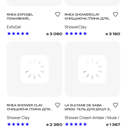
RHEA EXFOGEL
RHEA SHOWERCLAY
ПОЖИВНИЙ
ОЧИЩАЮЧА ГЛИНА ДЛЯ
ЕКСФОЛІЮЮЧИЙ ГЕЛЬ
ОБЛИЧЧЯ ТА ТІЛА
ExfoGel
ShowerClay
ДЛЯ ДУШУ
3 060
3 160
₴
₴
RHEA SHOWER CLAY
LA SULTANE DE SABA -
ОЧИЩУЮЧА ГЛИНА ДЛЯ
КРЕМ- ГЕЛЬ ДЛЯ ДУШУ З
ОБЛИЧЧЯ І ТІЛА
АРОМАТОМ АМБРИ,
Shower Clay
Shower Cream Amber / Musk /
МУСКУСУ ТА САНДАЛУ
Sandalwood
2 380
1 367
₴
₴