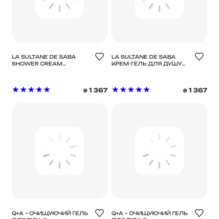
LA SULTANE DE SABA
LA SULTANE DE SABA
SHOWER CREAM
КРЕМ-ГЕЛЬ ДЛЯ ДУШУ
JASMINE & TROPICAL
КВІТИ АПЕЛЬСИНА
FLOWER КРЕМ-ГЕЛЬ ДЛЯ
SHOWER CREAM ORANGE
ДУШУ ЖАСМИН І
BLOSSOM
1 367
1 367
₴
₴
ТРОПІЧНІ КВІТИ
Q+A – ОЧИЩУЮЧИЙ ГЕЛЬ
Q+A – ОЧИЩУЮЧИЙ ГЕЛЬ