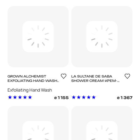
GROWN ALCHEMIST
LA SULTANE DE SABA
EXFOLIATING HAND WASH
SHOWER CREAM КРЕМ-
- ЕКСФОЛІАНТ ДЛЯ
ГЕЛЬ ДЛЯ ДУШУ TAJ
Exfoliating Hand Wash
МИТТЯ РУК ПЕМЗА,
PALACE
ВАНІЛЬ, ЦЕДРА
Pumice, Vanilla, Orange Peel
1 155
1 367
₴
₴
АПЕЛЬСИНА