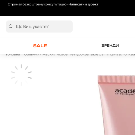
Отримай безкоштовну консультацію -
Написати в дірект
Безкоштовна доставка від 2000 грн
SALE
БРЕНДИ
Головна
Обличчя
Маски
Academie Hypo-Sensible Calming Mask For Re