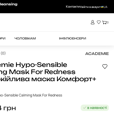
-15% на RHEA при замовленні від 4000 
leansing
Контакти
Увійти в акаунт
UA
0
ОРИ
ЧОЛОВІКАМ
ІНФЛЮЕНСЕРИ
 (0)
ACADEMIE
mie Hypo-Sensible
ng Mask For Redness
кійлива маска Комфорт+
o-Sensible Calming Mask For Redness
4
грн
в наявності