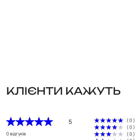
КЛІЄНТИ КАЖУТЬ
( 0 )
5
( 0 )
0 відгуків
( 0 )