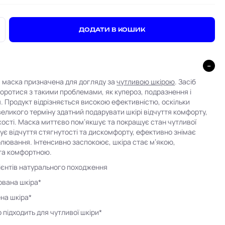
+
ДОДАТИ В КОШИК
 маска призначена для догляду за
чутливою шкірою
. Засіб
оротися з такими проблемами, як купероз, подразнення і
. Продукт відрізняється високою ефективністю, оскільки
еликого терміну здатний подарувати шкірі відчуття комфорту,
іжості. Маска миттєво пом’якшує та покращує стан чутливої
ує відчуття стягнутості та дискомфорту, ефективно знімає
олювання. Інтенсивно заспокоює, шкіра стає м’якою,
та комфортною.
ієнтів натурального походження
ована шкіра*
на шкіра*
 підходить для чутливої шкіри*