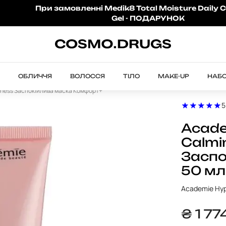
При замовленні Medik8 Total Moisture Daily C
Gel - ПОДАРУНОК
ОБЛИЧЧЯ
ВОЛОССЯ
ТІЛО
MAKE-UP
НАБ
dness Заспокійлива маска Комфорт+
5
Acade
Calmi
Заспо
50 мл
Academie Hyp
₴
1 77