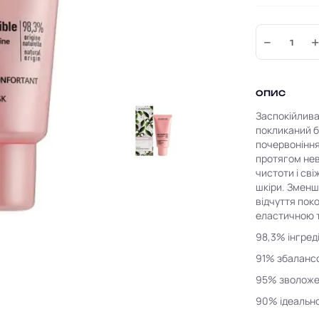
−
ОПИС
Заспокійлива
покликаний б
почервоніння
протягом нев
чистоти і св
шкіри. Зменш
відчуття пок
еластичною 
98,3% інгред
91% збаланс
95% зволоже
90% ідеально