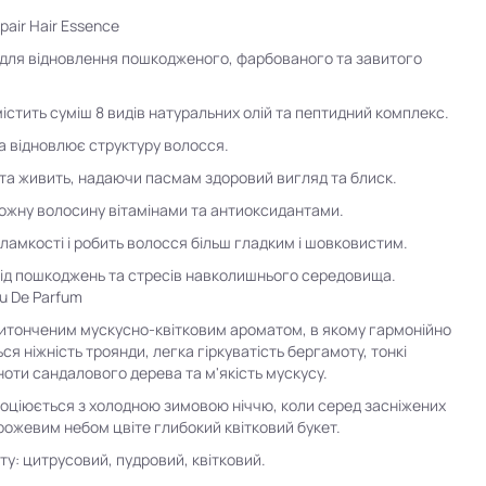
pair Hair Essence
для відновлення пошкодженого, фарбованого та завитого
істить суміш 8 видів натуральних олій та пептидний комплекс.
а відновлює структуру волосся.
та живить, надаючи пасмам здоровий вигляд та блиск.
ожну волосину вітамінами та антиоксидантами.
 ламкості і робить волосся більш гладким і шовковистим.
ід пошкоджень та стресів навколишнього середовища.
au De Parfum
итонченим мускусно-квітковим ароматом, в якому гармонійно
я ніжність троянди, легка гіркуватість бергамоту, тонкі
ноти сандалового дерева та м'якість мускусу.
оціюється з холодною зимовою ніччю, коли серед засніжених
 рожевим небом цвіте глибокий квітковий букет.
ту: цитрусовий, пудровий, квітковий.