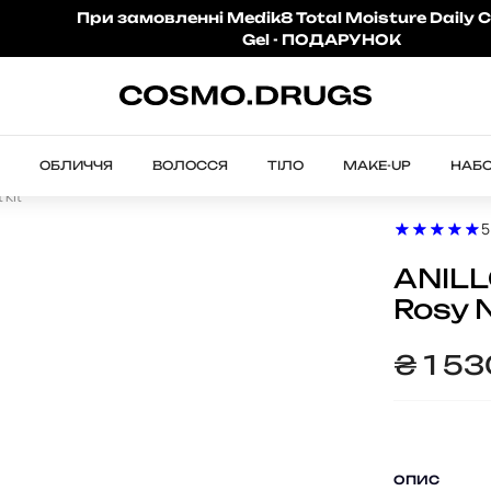
При замовленні Medik8 Total Moisture Daily C
Gel - ПОДАРУНОК
ОБЛИЧЧЯ
ВОЛОССЯ
ТІЛО
MAKE-UP
НАБ
 Kit
5
ANILL
Rosy N
₴
1 5
ОПИС