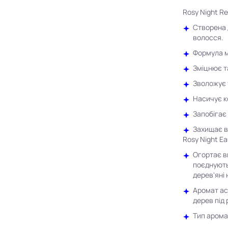
Rosy Night Re
Створена 
волосся.
Формула м
Зміцнює т
Зволожує 
Насичує к
Запобігає
Захищає в
Rosy Night E
Огортає в
поєднуютьс
дерев'яні 
Аромат ас
дерев під
Тип арома