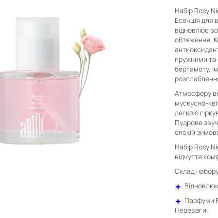
Набір Rosy N
Есенція для в
відновлює во
обтяження. К
антиоксидант
пружними та 
бергамоту, і
розслабленн
Атмосферу ве
мускусно-кві
легкою гірку
Пудрове зву
спокій зимов
Набір Rosy N
відчуття ком
Склад набору
Відновлюю
Парфуми R
Переваги: