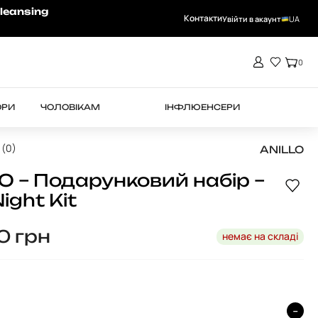
-15% на RHEA при замовленні від 4000 
leansing
Контакти
Увійти в акаунт
UA
0
ОРИ
ЧОЛОВІКАМ
ІНФЛЮЕНСЕРИ
 (0)
ANILLO
O – Подарунковий набір –
ight Kit
30
грн
немає на складі