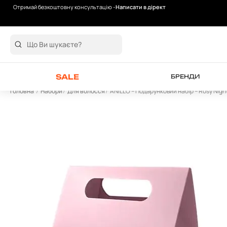
Отримай безкоштовну консультацію -
Написати в дірект
Безкоштовна доставка від 2000 грн
SALE
БРЕНДИ
Головна
Набори
Для волосся
ANILLO – Подарунковий набір – Rosy Night