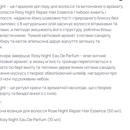
ight – це гармонія догляду для волосся та витонченого аромату.
олосся Rosy Night Repair Hair Essence глибоко живить і
лосся, надаючи йому шовковистості і природного блиску без
омплекс з 8 натуральних олій насичує волосся вітамінами та
ами, а пептиди зміцнюють його структуру, роблячи більш
еластичними. Тонкий квітковий аромат з нотами сандалу,
мбиру та квіток апельсина дарує відчуття затишку та
я.
чора завершує Rosy Night Eau De Parfum – елегантний
тковий аромат, в якому м'якість троянди переплітається з
ватістю бергамоту та теплими дерев'яними нотами сандалу.
чання мускусу створює обволікаючий шлейф, нагадуючи про
ої ночі під рожевим небом.
ight – це ритуал краси та ароматної насолоди, що створює
форту та бездоганного стилю.
:
ча есенція для волосся Rose Night Repair Hair Essence (50 мл).
osy Night Eau De Parfum (10 мл).