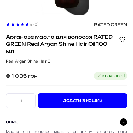
5 (0)
RATED GREEN
Арганове масло для волосся RATED
GREEN Real Argan Shine Hair Oil 100
мл
Real Argan Shine Hair Oil
в наявності
₴
1 035
грн
−
+
ДОДАТИ В КОШИК
ОПИС
Масло для волосся містить органічну арганову олію