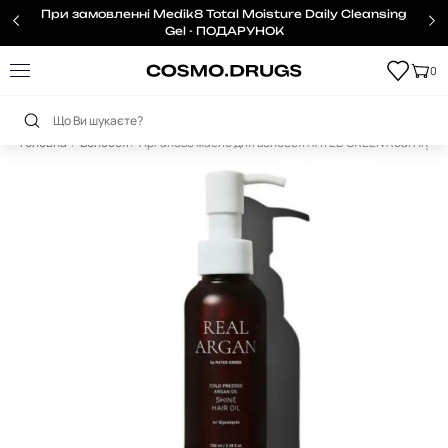
При замовленні Medik8 Total Moisture Daily Cleansing
Gel - ПОДАРУНОК
0
Головна
Волосся
Арганове масло для волосся RATED GREEN Real Argan S