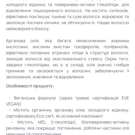
холодного віджиму та поверхнево-активні гліколіпіди, для
відновлення пошкодженого волосся. Не містить силіконів,
ефективно пом’якшує тьмяне та сухе волосся, відновлює та
зволожує посічені кінчики, не обтяжуючи їх. Надає волоссю
неймовірного блиску.
Арганова олія, яка багата ненасиченими жирними
кислотами, високим вмістом токоферолів, поліфенолів,
ефективно поповнює втрачені ліпіди в структурі волосся,
захищає волосся від окислювального стресу. Окрім того,
завдяки гліколіпідам, які є в складі, олія значно глибше
проникає та засвоюється у волосині, забезпечуючи її
зволоження, живлення та відновлення
Особливості продукту:
- Веганська формула (зараз триває сертифікація EVE
VEGAN)
- Містить органічну арганову олію холодного віджиму,
сертифіковану Eco-cert, як основний компонент
- Містить MEL (гліколіпіди), біоповерхнево-активну
речовину, яка покращує поглинання, роблячи частинки олії
меншими та одноріднішими