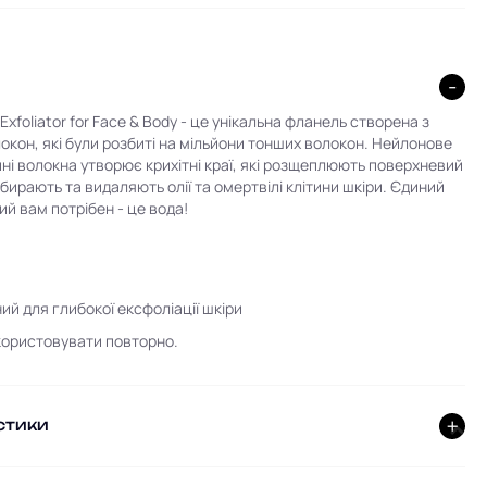
Exfoliator for Face & Body - це унікальна фланель створена з
локон, які були розбиті на мільйони тонших волокон. Нейлонове
ні волокна утворює крихітні краї, які розщеплюють поверхневий
вбирають та видаляють олії та омертвілі клітини шкіри. Єдиний
ий вам потрібен - це вода!
ий для глибокої ексфоліації шкіри
ористовувати повторно.
СТИКИ