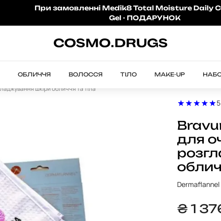
При замовленні Medik8 Total Moisture Daily C
Gel - ПОДАРУНОК
ОБЛИЧЧЯ
ВОЛОССЯ
ТІЛО
MAKE-UP
НАБ
гладжування шкіри обличчя та тіла
5
Bravu
для о
розгл
облич
Dermaflannel 
₴
1 3