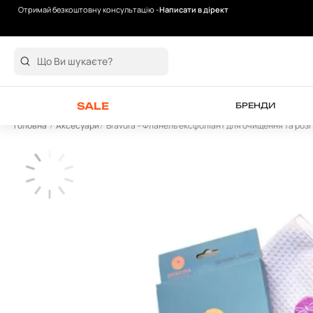
Отримай безкоштовну консультацію -
Написати в дірект
Безкоштовна доставка від 2000 грн
SALE
БРЕНДИ
Головна
Аксесуари
Bravura – Фланель ексфоліант для очищення та роз