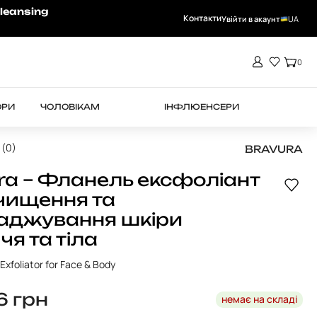
-15% на RHEA при замовленні від 4000 
leansing
Контакти
Увійти в акаунт
UA
0
ОРИ
ЧОЛОВІКАМ
ІНФЛЮЕНСЕРИ
 (0)
BRAVURA
ra – Фланель ексфоліант
чищення та
аджування шкіри
чя та тіла
Exfoliator for Face & Body
76
грн
немає на складі