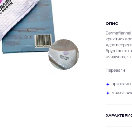
ОПИС
Dermaflannel 
крихітних во
ядро всереди
бруд і легко 
очищувач, як
Переваги:
призначен
можна вик
ХАРАКТЕРИ