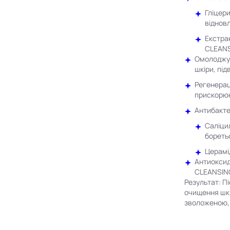
Гліцер
віднов
Екстрак
CLEANS
Омолоджув
шкіри, під
Регенерац
прискорюю
Антибакте
Саліци
бореть
Церамі
Антиоксид
CLEANSING
Результат: П
очищення шкі
зволоженою,