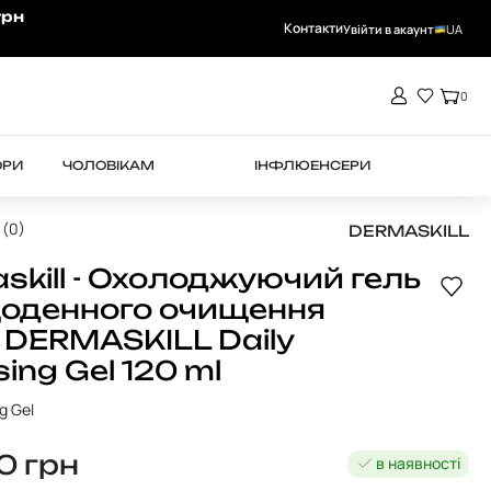
грн
Rejuran -15%
Контакти
Увійти в акаунт
UA
0
ОРИ
ЧОЛОВІКАМ
ІНФЛЮЕНСЕРИ
 (0)
DERMASKILL
skill - Охолоджуючий гель
оденного очищення
 DERMASKILL Daily
ing Gel 120 ml
g Gel
90
грн
в наявності