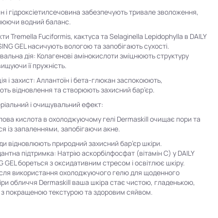
ин і гідроксіетилсечовина забезпечують тривале зволоження,
люючи водний баланс.
ти Tremella Fuciformis, кактуса та Selaginella Lepidophylla в DAILY
ING GEL насичують вологою та запобігають сухості.
альна дія: Колагенові амінокислоти зміцнюють структуру
вищуючи її пружність.
ія і захист: Аллантоїн і бета-глюкан заспокоюють,
ть відновлення та створюють захисний бар’єр.
ріальний і очищувальний ефект:
лова кислота в охолоджуючому гелі Dermaskill очищає пори та
ся із запаленнями, запобігаючи акне.
ди відновлюють природний захисний бар’єр шкіри.
антна підтримка: Натрію аскорбілфосфат (вітамін C) у DAILY
 GEL бореться з оксидативним стресом і освітлює шкіру.
ісля використання охолоджуючого гелю для щоденного
ри обличчя Dermaskill ваша шкіра стає чистою, гладенькою,
 з покращеною текстурою та здоровим сяйвом.