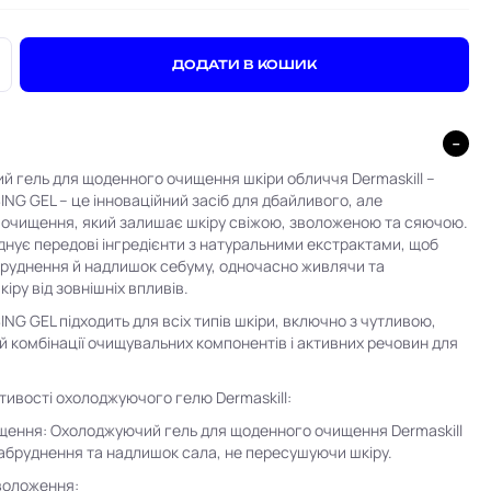
+
ДОДАТИ В КОШИК
 гель для щоденного очищення шкіри обличчя Dermaskill –
ING GEL – це інноваційний засіб для дбайливого, але
очищення, який залишає шкіру свіжою, зволоженою та сяючою.
нує передові інгредієнти з натуральними екстрактами, щоб
руднення й надлишок себуму, одночасно живлячи та
іру від зовнішніх впливів.
ING GEL підходить для всіх типів шкіри, включно з чутливою,
ій комбінації очищувальних компонентів і активних речовин для
тивості охолоджуючого гелю Dermaskill:
щення: Охолоджуючий гель для щоденного очищення Dermaskill
абруднення та надлишок сала, не пересушуючи шкіру.
воложення: