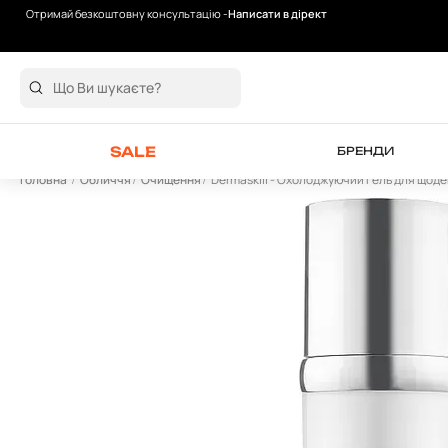
Отримай безкоштовну консультацію -
Написати в дірект
При замовленні Medik8 Total Moisture Daily C
Gel - ПОДАРУНОК
SALE
БРЕНДИ
Головна
Обличчя
Очищення
Dermaskill - Охолоджуючий гель для щоде