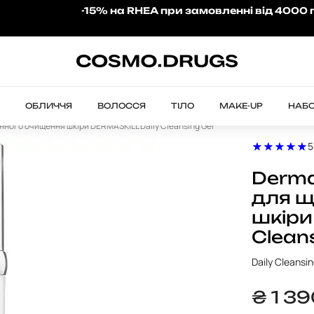
-15% на RHEA при замовленні від 4000 
leansing
ОБЛИЧЧЯ
ВОЛОССЯ
ТІЛО
MAKE-UP
НАБ
нного очищення шкіри DERMASKILL Daily Cleansing Gel
5
Derma
для щ
шкіри
Cleans
Daily Cleansin
₴
1 3