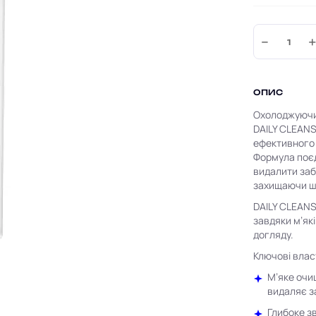
−
ОПИС
Охолоджуючий
DAILY CLEANS
ефективного 
Формула поєд
видалити заб
захищаючи шк
DAILY CLEANS
завдяки м’як
догляду.
Ключові влас
М’яке очи
видаляє з
Глибоке з