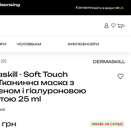
-15% на RHEA при замовленні від 4000 
leansing
Контакти
Увійти в акаунт
UA
0
ОРИ
ЧОЛОВІКАМ
ІНФЛЮЕНСЕРИ
 (0)
DERMASKILL
kill - Soft Touch
канинна маска з
еном і гіалуроновою
тою 25 ml
ask
0
грн
немає на складі