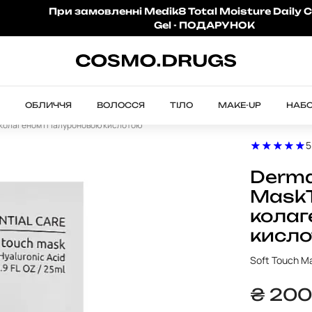
При замовленні Medik8 Total Moisture Daily C
Gel - ПОДАРУНОК
ОБЛИЧЧЯ
ВОЛОССЯ
ТІЛО
MAKE-UP
НАБ
з колагеном і гіалуроновою кислотою
5
Dermas
MaskТ
колаг
кисло
Soft Touch M
₴
20