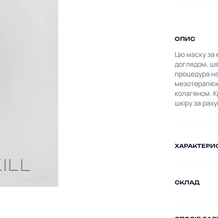
ОПИС
Цю маску за 
доглядом, шв
процедура на 
мезотерапією
колагеном. К
шкіру за рах
ХАРАКТЕРИ
СКЛАД