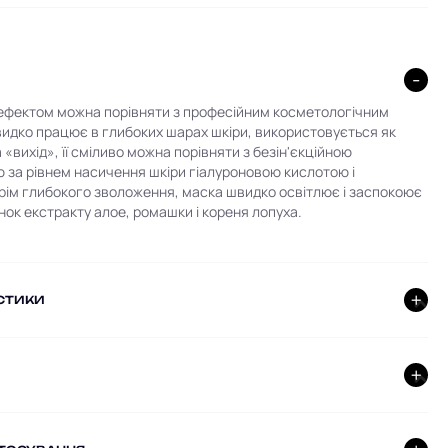
ефектом можна порівняти з професійним косметологічним
идко працює в глибоких шарах шкіри, використовується як
«вихід», її сміливо можна порівняти з безін'єкційною
 за рівнем насичення шкіри гіалуроновою кислотою і
рім глибокого зволоження, маска швидко освітлює і заспокоює
унок екстракту алое, ромашки і кореня лопуха.
СТИКИ