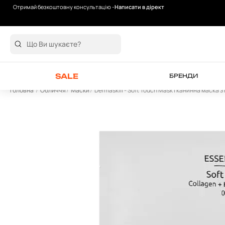
Отримай безкоштовну консультацію -
Написати в дірект
Безкоштовна доставка від 2000 грн
SALE
БРЕНДИ
Головна
Обличчя
Маски
Dermaskill - Soft Touch MaskТканинна маска 