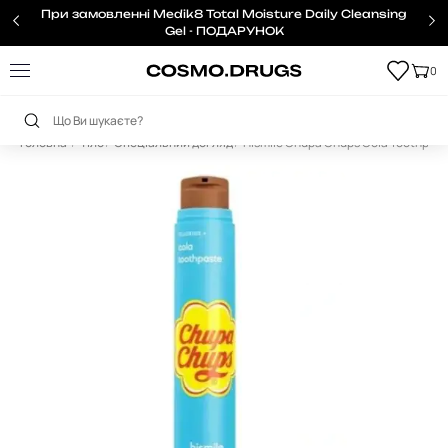
При замовленні Medik8 Total Moisture Daily Cleansing
Gel - ПОДАРУНОК
0
Головна
Тіло
Спеціальний догляд
Hismile Chupa Chups Cola Toothpast