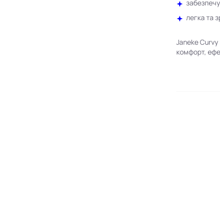
забезпечу
легка та 
Janeke Curvy
комфорт, ефе