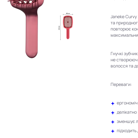
Janeke Curvy
та природног
повторює кон
максимальний
Гнучкі зубчи
не створюючи
волосся та д
Переваги:
ергономіч
делікатно
зменшує л
підходить