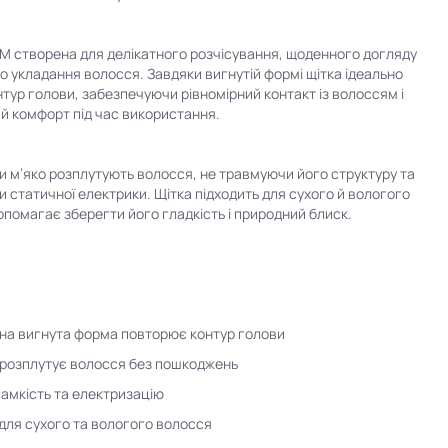
 M створена для делікатного розчісування, щоденного догляду
о укладання волосся. Завдяки вигнутій формі щітка ідеально
тур голови, забезпечуючи рівномірний контакт із волоссям і
 комфорт під час використання.
ки м’яко розплутують волосся, не травмуючи його структуру та
 статичної електрики. Щітка підходить для сухого й вологого
опомагає зберегти його гладкість і природний блиск.
на вигнута форма повторює контур голови
 розплутує волосся без пошкоджень
амкість та електризацію
 для сухого та вологого волосся