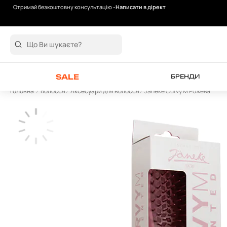
Отримай безкоштовну консультацію -
Написати в дірект
Безкоштовна доставка від 2000 грн
SALE
БРЕНДИ
Головна
Волосся
Аксесуари для волосся
Janeke Curvy М Рожева