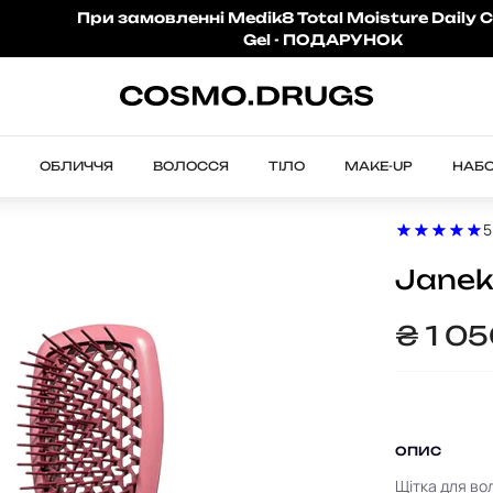
При замовленні Medik8 Total Moisture Daily C
Gel - ПОДАРУНОК
ОБЛИЧЧЯ
ВОЛОССЯ
ТІЛО
MAKE-UP
НАБ
5
Janek
₴
1 0
ОПИС
Щітка для во