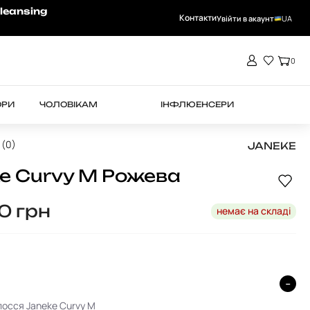
-15% на RHEA при замовленні від 4000 
leansing
Контакти
Увійти в акаунт
UA
0
ОРИ
ЧОЛОВІКАМ
ІНФЛЮЕНСЕРИ
 (0)
JANEKE
e Curvy М Рожева
50
грн
немає на складі
лосся Janeke Curvy M