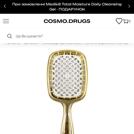
При замовленні Medik8 Total Moisture Daily Cleansing
Gel - ПОДАРУНОК
0
Головна
Волосся
Аксесуари для волосся
Janeke Superbrush LUX Щітка