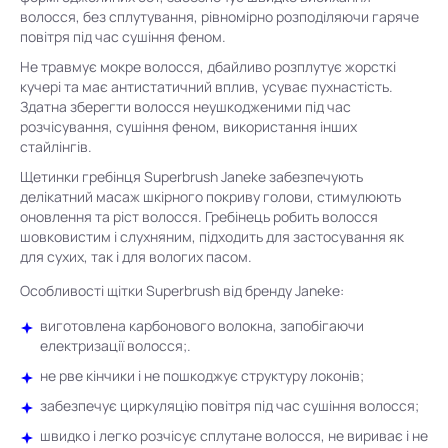
волосся, без сплутування, рівномірно розподіляючи гаряче
повітря під час сушіння феном.
Не травмує мокре волосся, дбайливо розплутує жорсткі
кучері та має антистатичний вплив, усуває пухнастість.
Здатна зберегти волосся неушкодженими під час
розчісування, сушіння феном, використання інших
стайлінгів.
Щетинки гребінця Superbrush Janeke забезпечують
делікатний масаж шкірного покриву голови, стимулюють
оновлення та ріст волосся. Гребінець робить волосся
шовковистим і слухняним, підходить для застосування як
для сухих, так і для вологих пасом.
Особливості щітки Superbrush від бренду Janeke:
виготовлена карбонового волокна, запобігаючи
електризації волосся;.
не рве кінчики і не пошкоджує структуру локонів;
забезпечує циркуляцію повітря під час сушіння волосся;
швидко і легко розчісує сплутане волосся, не вириває і не