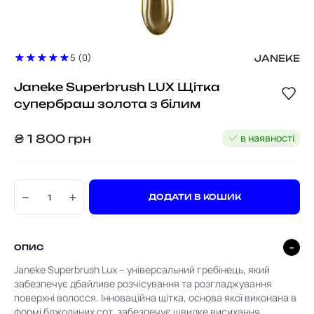
5 (0)
JANEKE
Janeke Superbrush LUX Щітка
супербраш золота з бiлим
в наявності
₴
1 800
грн
−
+
ДОДАТИ В КОШИК
ОПИС
Janeke Superbrush Lux – універсальний гребінець, який
забезпечує дбайливе розчісування та розгладжування
поверхні волосся. Інноваційна щітка, основа якої виконана в
формі бджолиних сот, забезпечує швидке висихання