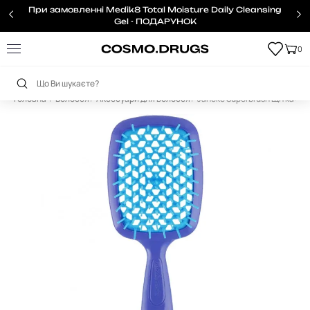
При замовленні Medik8 Total Moisture Daily Cleansing
Gel - ПОДАРУНОК
0
Головна
Волосся
Аксесуари для волосся
Janeke Superbrush Щітка су