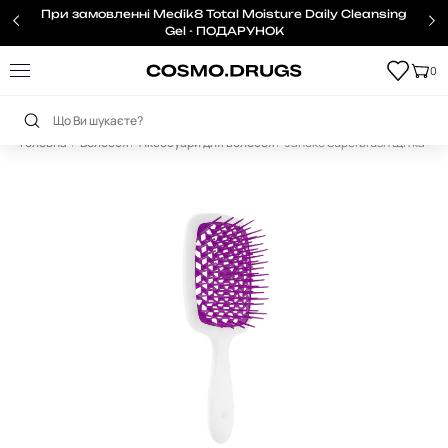
При замовленні Medik8 Total Moisture Daily Cleansing
Gel - ПОДАРУНОК
0
Головна
Волосся
Аксесуари для волосся
Janeke Superbrush Щітка су