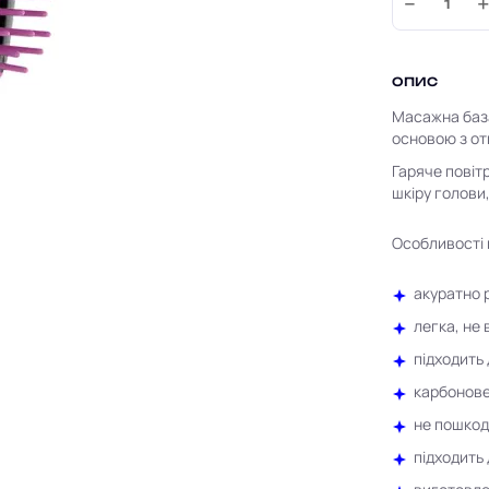
−
ОПИС
Масажна база
основою з от
Гаряче повіт
шкіру голови
Особливості 
акуратно 
легка, не 
підходить
карбонове
не пошкод
підходить 