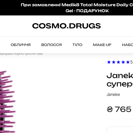
При замовленні Medik8 Total Moisture Daily C
Gel - ПОДАРУНОК
ОБЛИЧЧЯ
ВОЛОССЯ
ТІЛО
MAKE-UP
НАБ
пербраш чорно-фіолетова
5
Janek
супер
Janeke
₴
76