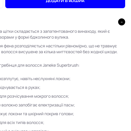
+
ДОДАТИ В КОШИК
 щітки складається з запатентованого винаходу, який є
ворами у формі бджолиного вулика.
ря фена розподіляється настільки рівномірно, що не травмує
, волосся висушене за кілька миттєвостей без жодної шкоди.
гребінця для волосся Janeke Superbrush:
розплутує, навіть неслухняні локони;
відчувається в руках;
 для розчісування мокрого волосся;
 волокно запобігає електризації пасм;
жує локони та шкірний покрив голови;
для всіх типів волосся;