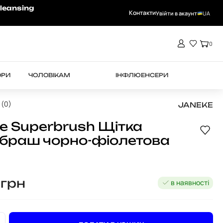
-15% на RHEA при замовленні від 4000 
leansing
Контакти
Увійти в акаунт
UA
0
ОРИ
ЧОЛОВІКАМ
ІНФЛЮЕНСЕРИ
 (0)
JANEKE
e Superbrush Щітка
браш чорно-фіолетова
5
грн
в наявності