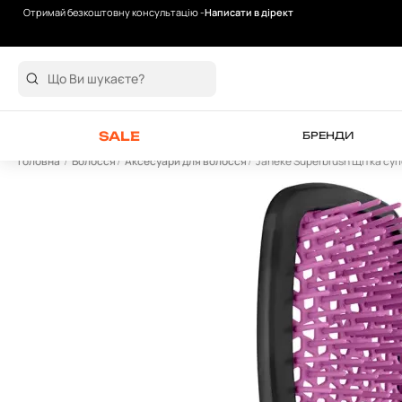
Отримай безкоштовну консультацію -
Написати в дірект
Безкоштовна доставка від 2000 грн
SALE
БРЕНДИ
Головна
Волосся
Аксесуари для волосся
Janeke Superbrush Щітка су