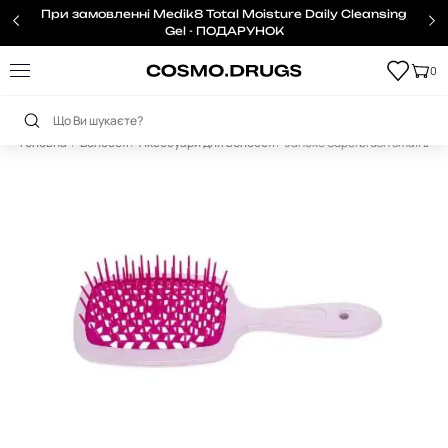
При замовленні Medik8 Total Moisture Daily Cleansing
Gel - ПОДАРУНОК
0
Головна
Волосся
Аксесуари для волосся
Janeke Superbrush small щіт