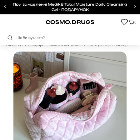
При замовленні Medik8 Total Moisture Daily Cleansing
Gel - ПОДАРУНОК
0
Головна
Аксесуари
Косметичка Mirabell ALICE Dyson органайзер