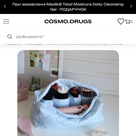
При замовленні Medik8 Total Moisture Daily Cleansing
Gel - ПОДАРУНОК
0
Головна
Аксесуари
Косметичка Mirabell Daisy Dyson органайзер