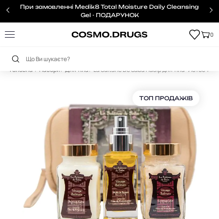
При замовленні Medik8 Total Moisture Daily Cleansing
Gel - ПОДАРУНОК
0
Головна
Набори
Для тіла
La Sultane De Saba Набір для тіла "Лотос та Ф
ТОП ПРОДАЖІВ