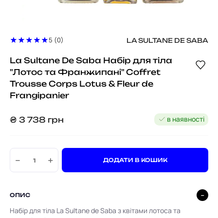
5 (0)
LA SULTANE DE SABA
La Sultane De Saba Набір для тіла
"Лотос та Франжипані" Coffret
Trousse Corps Lotus & Fleur de
Frangipanier
в наявності
₴
3 738
грн
−
+
ДОДАТИ В КОШИК
ОПИС
Набір для тіла La Sultane de Saba
з квітами лотоса та