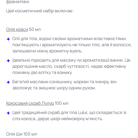
франжіпані
Цей косметичний набір включає:
Олія краси
50 мл
Олії для тіла, відомі своїми ароматними властивостями,
пом'якшують і ароматизують не тільки тіло, але й волосся,
залишаючи ніжну ароматну вуаль.
Ідеально підходить для масажу чи ароматизації ванни. Це
дорогоцінне масло, скарб чуттєвості, надає ефективну
поживну дію влітку та взимку.
Багатий маслами соняшнику, моркви та інжиру, він
зволожує та зміцнює шкіру одним рухом.
Кокосовий скраб Лулур
100 мл
Цей традиційний скраб для тіла Lulur, що складається зі
сліз кокоса, дарує шкірі неймовірну м’якість.
Олія Ши 100 мл