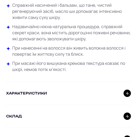
Справжній насичений і бальзам, що тане, чистий
регенеруючий засіб, масло ши допомагає інтенсивно
живити саму суху шкіру.
Надзвичайно ніжна натуральна процедура, справжній
секрет краси, вона містить дорогоцінні поживні речовини,
які допомагають зволожувати шкіру.
При нанесенні на волосся він живить волокна волосся і
повертає їм життєву силу та блиск.
При масажі його вишукана кремова текстура ковзає по
шкірі, немов потік м'якості.
ХАРАКТЕРИСТИКИ
СКЛАД