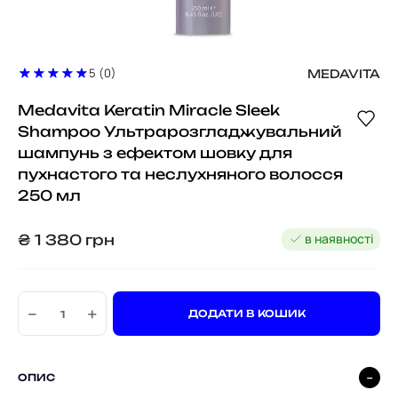
5 (0)
MEDAVITA
Medavita Keratin Miracle Sleek
Shampoo Ультрарозгладжувальний
шампунь з ефектом шовку для
пухнастого та неслухняного волосся
250 мл
в наявності
₴
1 380
грн
−
+
ДОДАТИ В КОШИК
ОПИС