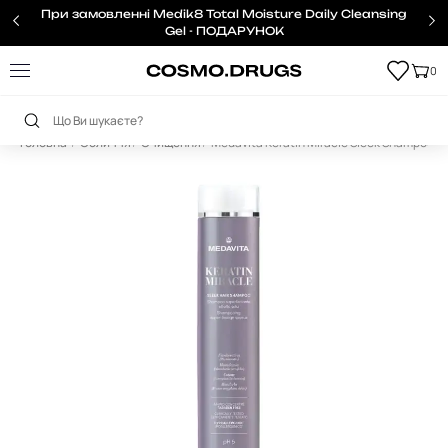
При замовленні Medik8 Total Moisture Daily Cleansing
Gel - ПОДАРУНОК
0
Головна
Обличчя
Очищення
Medavita Keratin Miracle Sleek Shampoo