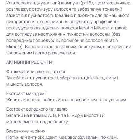
Ультрарозгладжувальний шампунь (рН 5), що м’яко очищає,
розгладжує структуру волосся та забезпечує тривалий
захист від пухнастості. Ідеально підходить для домашнього
використання та підтримання результату професійної
процедури розгладження волосся Keratin Miracle, а також
для догляду за неслухняним пухнастим волоссям (без
попередньої процедури випрямлення волосся Keratin
Miracle). Волосся стає розкішним, блискучим, шовковистим,
зволоженим і легко розчісується.
АКТИВНІ ІНГРЕДІЄНТИ:
Фітокератини пшениці та сої
Запобігають пухнастості, зберігають цілісність, силу і
міцність волосся.
Екстракт макадамії
Живить волосся, робить його шовковистим та слухняним.
Екстракт солодкого мигдалю
Багатий на вітаміни А, В, F та E, жирні кислоти й
мікроелементи, надає блиску.
Бавовняне насіння
Потужний антиоксидант, має зволожувальні, поживні,