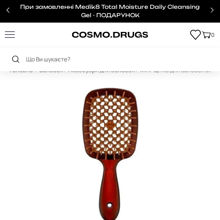
При замовленні Medik8 Total Moisture Daily Cleansing
Gel - ПОДАРУНОК
0
Головна
Волосся
Аксесуари для волосся
Міні-щітка для волосся Jane