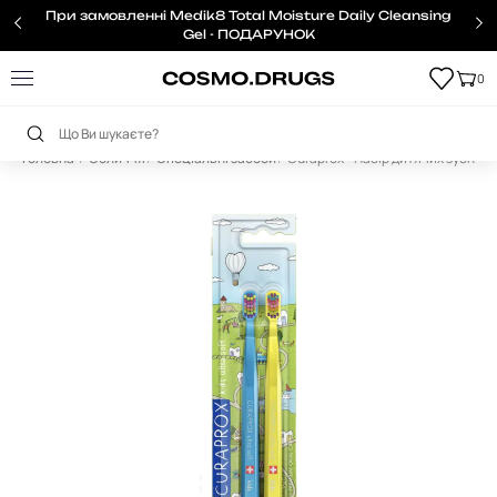
При замовленні Medik8 Total Moisture Daily Cleansing
Gel - ПОДАРУНОК
0
Головна
Обличчя
Спеціальні засоби
Curaprox - Набір дитячих зубних щ