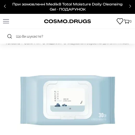
При замовленні Medik8 Total Moisture Daily Cleansing
Gel - ПОДАРУНОК
0
Головна
Обличчя
Очищення
Очищувальні серветки для зняття макіяжу