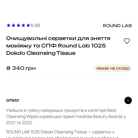
5 (0)
ROUND LAB
Очищувальні серветки для зняття
макіяжу та СПФ Round Lab 1025
Dokdo Cleansing Tissue
немає на складі
₴
340
грн
ОПИС
Увійшли в трійку найкращих продуктів в категорії Best
Cleansing Wipes корейської премії Hwahae Beauty Awards у
2021 та 2022.
ROUND LAB 1025 Dokdo Cleansing Tissue
— серветки з
міцелярною водою для дбайливого очищення обличчя.