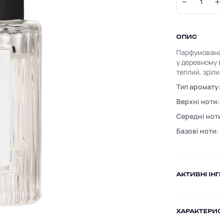
−
ОПИС
Парфумована 
у деревному 
теплий, зріл
Тип аромату
Верхні ноти:
Середні нот
Базові ноти:
AКТИВНІ ІН
ХАРАКТЕРИ