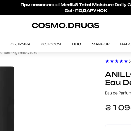
При замовленні Medik8 Total Moisture Daily C
Gel - ПОДАРУНОК
ОБЛИЧЧЯ
ВОЛОССЯ
ТІЛО
MAKE-UP
НАБ
rfum - Fig Whisky 10 мл
5
ANILL
Eau D
Eau de Parfu
₴
1 0