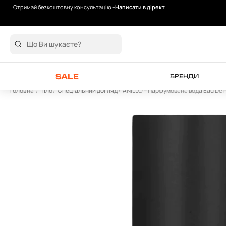
Отримай безкоштовну консультацію -
Написати в дірект
Безкоштовна доставка від 2000 грн
SALE
БРЕНДИ
Головна
Тіло
Спеціальний догляд
ANILLO – Парфумована вода Eau De Pa