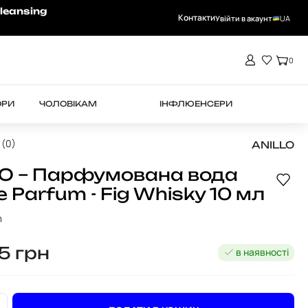
-15% на RHEA при замовленні від 4000 
leansing
Контакти
Увійти в акаунт
UA
0
ОРИ
ЧОЛОВІКАМ
ІНФЛЮЕНСЕРИ
 (0)
ANILLO
O – Парфумована вода
e Parfum - Fig Whisky 10 мл
m
95
грн
в наявності