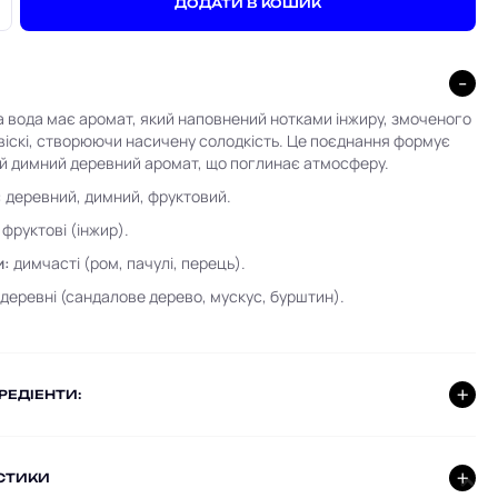
+
ДОДАТИ В КОШИК
вода має аромат, який наповнений нотками інжиру, змоченого
віскі, створюючи насичену солодкість. Це поєднання формує
ий димний деревний аромат, що поглинає атмосферу.
:
деревний, димний, фруктовий.
фруктові (інжир).
и:
димчасті (ром, пачулі, перець).
деревні (сандалове дерево, мускус, бурштин).
ГРЕДІЕНТИ:
СТИКИ