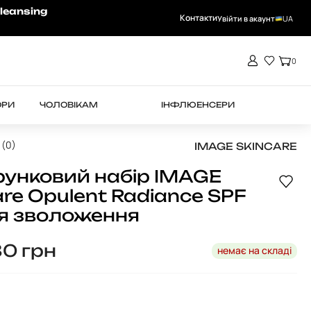
-15% на RHEA при замовленні від 4000 
leansing
Контакти
Увійти в акаунт
UA
0
ОРИ
ЧОЛОВІКАМ
ІНФЛЮЕНСЕРИ
 (0)
IMAGE SKINCARE
унковий набір IMAGE
are Opulent Radiance SPF
я зволоження
80
грн
немає на складі