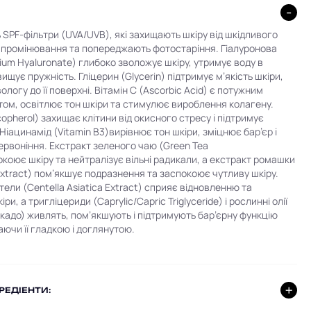
ь SPF‑фільтри (UVA/UVB), які захищають шкіру від шкідливого
промінювання та попереджають фотостаріння. Гіалуронова
ium Hyaluronate) глибоко зволожує шкіру, утримує воду в
двищує пружність. Гліцерин (Glycerin) підтримує м’якість шкіри,
логу до її поверхні. Вітамін C (Ascorbic Acid) є потужним
ом, освітлює тон шкіри та стимулює вироблення колагену.
copherol) захищає клітини від окисного стресу і підтримує
Ніацинамід (Vitamin B3)вирівнює тон шкіри, зміцнює бар’єр і
рвоніння. Екстракт зеленого чаю (Green Tea
окоює шкіру та нейтралізує вільні радикали, а екстракт ромашки
xtract) пом’якшує подразнення та заспокоює чутливу шкіру.
тели (Centella Asiatica Extract) сприяє відновленню та
ри, а тригліцериди (Caprylic/Capric Triglyceride) і рослинні олії
кадо) живлять, пом’якшують і підтримують бар’єрну функцію
аючи її гладкою і доглянутою.
ГРЕДІЕНТИ: