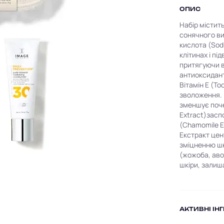
ОПИС
Набір містит
сонячного ви
кислота (Sod
клітинах і пі
притягуючи во
антиоксидант
Вітамін E (To
зволоження. 
зменшує поче
Extract)засп
(Chamomile E
Екстракт цен
зміцненню шкі
(жожоба, аво
шкіри, залиш
AКТИВНІ ІН