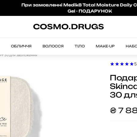
При замовленні Medik8 Total Moisture Daily C
Gel - ПОДАРУНОК
ОБЛИЧЧЯ
ВОЛОССЯ
ТІЛО
MAKE-UP
НАБ
SPF 30 для зволоження
5
Подар
Skinc
30 дл
₴
7 8