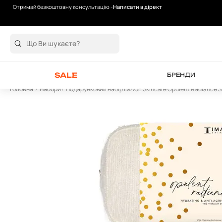
Отримай безкоштовну консультацію -
Написати в дірект
Безкоштовна доставка від 2000 грн
SALE
БРЕНДИ
Головна
Набори
Подарунковий набір IMAGE Skincare Opulent Radiance 