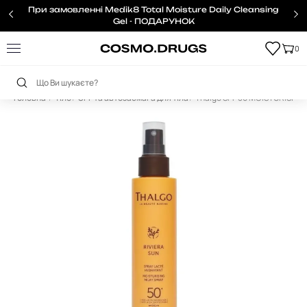
При замовленні Medik8 Total Moisture Daily Cleansing
Gel - ПОДАРУНОК
0
Головна
Тіло
SPF та автозасмага для тіла
Thalgo SPF 50 MOISTURISING