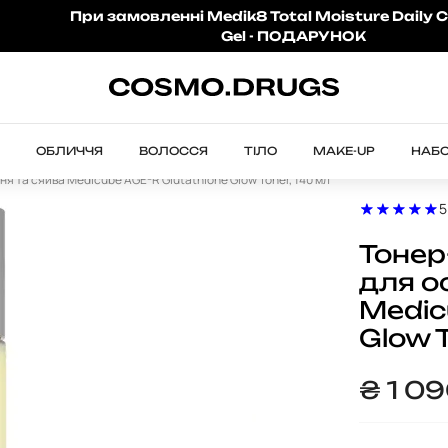
При замовленні Medik8 Total Moisture Daily C
Gel - ПОДАРУНОК
ОБЛИЧЧЯ
ВОЛОССЯ
ТІЛО
MAKE-UP
НАБ
я та сяйва Medicube AGE-R Glutathione Glow Toner, 140 мл
5
Тонер
для о
Medic
Glow T
₴
1 0