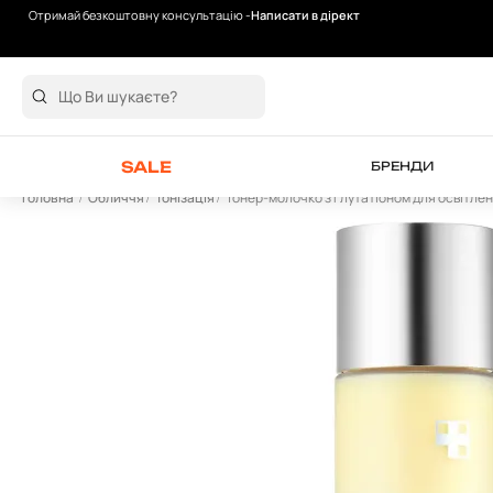
Отримай безкоштовну консультацію -
Написати в дірект
Безкоштовна доставка від 2000 грн
SALE
БРЕНДИ
Головна
Обличчя
Тонізація
Тонер-молочко з глутатіоном для освітленн