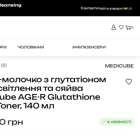
-15% на RHEA при замовленні від 4000 
leansing
Контакти
Увійти в акаунт
UA
0
ОРИ
ЧОЛОВІКАМ
ІНФЛЮЕНСЕРИ
 (0)
MEDICUBE
-молочко з глутатіоном
світлення та сяйва
ube AGE-R Glutathione
oner, 140 мл
90
грн
в наявності