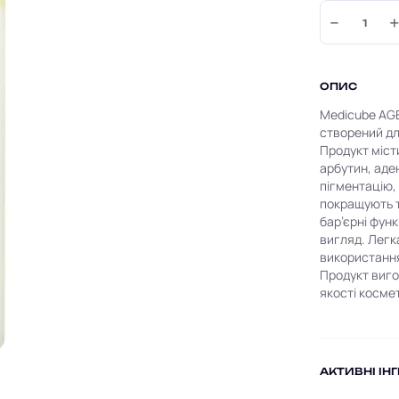
−
ОПИС
Medicube AGE
створений дл
Продукт місти
арбутин, аде
пігментацію,
покращують т
бар’єрні функ
вигляд. Легк
використання
Продукт виго
якості косме
AКТИВНІ ІН