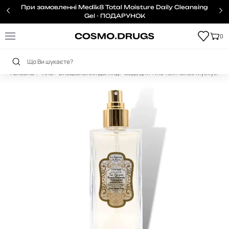
При замовленні Medik8 Total Moisture Daily Cleansing
Gel - ПОДАРУНОК
0
Головна
Тіло
Спеціальний догляд
Вода для Тіла Таж Палас Мускус Лад