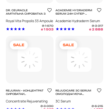
DR. CEURACLE
ACADEMIE HYDRADERM
АМПУЛЬНА СИРОВАТКА З
SERUM 24H СУПЕР-
ЕКСТРАКТОМ ПРОПОЛІСУ
ЗВОЛОЖУЮЧА
Royal Vita Propolis 33 Ampoule
Academie Hydraderm Serum
ROYAL VITA PROPOLIS 33
СИРОВАТКА
AMPOULE
24h
₴
1 670
₴
3 317
1 503
2 888
₴
₴
SALE
SALE
REJURAN – КОНЦЕНТРАТ
REJUDICARE 3C SERUM
СИРОВАТКИ
ОМОЛОДЖУЮЧА
CONCENTRATE
СИРОВАТКА З ВІТАМІНОМ
Concentrate Rejuvenating
3C Serum
REJUVENATING VITAL
С
ENERGY BOOSTER
Vital Energy Booster
₴
3 090
₴
6 215