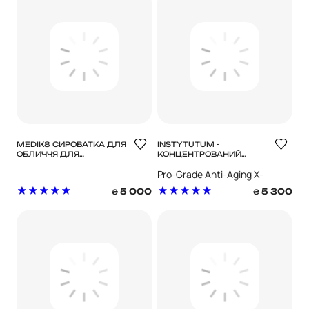
MEDIK8 СИРОВАТКА ДЛЯ
INSTYTUTUM -
ОБЛИЧЧЯ ДЛЯ
КОНЦЕНТРОВАНИЙ
ВІДНОВЛЕННЯ ТА
СЕРУМ З РЕТИНОЛОМ
Pro-Grade Anti-Aging X-
ОМОЛОДЖЕННЯ EXO-
PDRN PRISMATIC+
Strength Retinol Serum
5 000
5 300
₴
₴