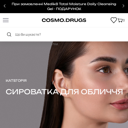
При замовленні Medik8 Total Moisture Daily Cleansing
Gel - ПОДАРУНОК
0
Головна
Обличчя
Сироватки
КАТЕГОРІЯ
СИРОВАТКА ДЛЯ ОБЛИЧЧЯ