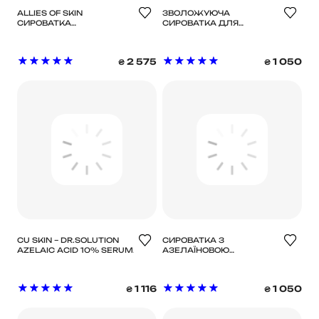
ALLIES OF SKIN
ЗВОЛОЖУЮЧА
СИРОВАТКА
СИРОВАТКА ДЛЯ
МУЛЬТИПЕПТИДНА З
ЧУТЛИВОЇ ШКІРИ ROUND
ЕФЕКТОМ ЛІФТИНГУ
LAB 1025 DOKDO
MULTI PEPTIDES & GF
AMPOULE
2 575
1 050
₴
₴
ADVANCED LIFTING
SERUM 7 МЛ
CU SKIN – DR.SOLUTION
СИРОВАТКА З
AZELAIC ACID 10% SERUM
АЗЕЛАЇНОВОЮ
– ПРОТИЗАПАЛЬНА
КИСЛОТОЮ 15% ТА
ОСВІТЛЮЮЧА
ГЛУТАТІОНОМ NEEDLY
СИРОВАТКА З
AZELAIC ACID 15
1 116
1 050
₴
₴
АЗЕЛАЇНОВОЮ
GLUTATHIONE SERUM
КИСЛОТОЮ 10%