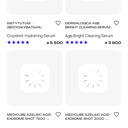
INSTYTUTUM -
DERMALOGICA AGE
ЗВОЛОЖУВАЛЬНА
BRIGHT CLEARING SERUM
СИРОВАТКА CRYOSHOT
АНТИВІКОВА ОЧИЩАЮЧА
Cryoshot Hydrating Serum
Age Bright Clearing Serum
HYDRATING SERUM
СИРОВАТКА
5 500
3 600
₴
₴
MEDICUBE AZELAIC ACID
MEDICUBE AZELAIC ACID
EXOSOME SHOT 7500 -
EXOSOME SHOT 2000 -
СИРОВАТКА З
СИРОВАТКА З
АЗЕЛАЇНОВОЮ
АЗЕЛАЇНОВОЮ