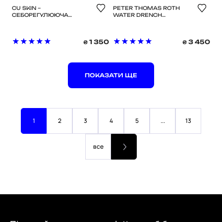
CU SKIN –
PETER THOMAS ROTH
СЕБОРЕГУЛЮЮЧА
WATER DRENCH
СИРОВАТКА ДЛЯ
HYALURONIC CLOUD
ЗМЕНШЕННЯ ПОР
SERUM - ЗВОЛОЖУЮЧА
DR.SOLUTION MINIMIZING
СИРОВАТКА ДЛЯ
1 350
3 450
₴
₴
T12 PORE SERUM 50 МЛ
ОБЛИЧЧЯ З
ГІАЛУРОНОВОЮ
КИСЛОТОЮ 30 МЛ
ПОКАЗАТИ ЩЕ
1
2
3
4
5
...
13
все