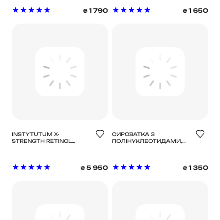
КИСЛОТОЮ,
КИСЛОТОЮ,
1 790
1 650
₴
₴
ЕКЗОСОМАМИ ТА
ЕКЗОСОМАМИ ТА
СПІКУЛАМИ MEDICUBE
СПІКУЛАМИ ДЛЯ
AZELAIC ACID EXOSOME
ЩОДЕННОГО
SHOT 7500 30 ML
ВИКОРИСТАННЯ
MEDICUBE AZELAIC ACID
EXOSOME SHOT 2000 30
ML
INSTYTUTUM X-
СИРОВАТКА З
STRENGTH RETINOL
ПОЛІНУКЛЕОТИДАМИ,
SERUM -
ЕКЗОСОМАМИ ТА
КОНЦЕНТРОВАНА
СПІКУЛАМИ ДЛЯ
АНТИВІКОВА СИРОВАТКА
ЩОДЕННОГО
5 950
1 350
₴
₴
З РЕТИНОЇДОМ NEW
ВИКОРИСТАННЯ
MEDICUBE PDNR PINK
COLLAGEN EXOSOME
SHOT 2000, 30 МЛ