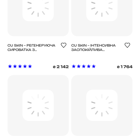
CU SKIN – РЕГЕНЕРУЮЧА
CU SKIN – ІНТЕНСИВНА
СИРОВАТКА З
ЗАСПОКІЙЛИВА
ПОЛІНУКЛЕОТИДАМИ ТА
СИРОВАТКА З
БАКУЧІОЛОМ
ГВАЙАЗУЛЕНОМ ТА
DR.SOLUTION PDRN
ТРОКСЕРУТИНОМ DR.
2 142
1 764
₴
₴
BAKUCHIOL AMPOULE 100
SOLUTION GUAIAZULENE
SERUM 30 МЛ