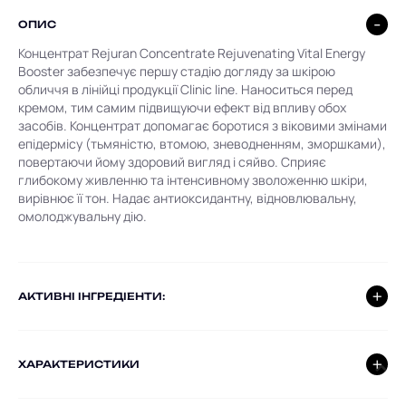
ОПИС
Концентрат Rejuran Concentrate Rejuvenating Vital Energy
Booster забезпечує першу стадію догляду за шкірою
обличчя в лінійці продукції Clinic line. Наноситься перед
кремом, тим самим підвищуючи ефект від впливу обох
засобів. Концентрат допомагає боротися з віковими змінами
епідермісу (тьмяністю, втомою, зневодненням, зморшками),
повертаючи йому здоровий вигляд і сяйво. Сприяє
глибокому живленню та інтенсивному зволоженню шкіри,
вирівнює її тон. Надає антиоксидантну, відновлювальну,
омолоджувальну дію.
AКТИВНІ ІНГРЕДІЕНТИ:
ХАРАКТЕРИСТИКИ