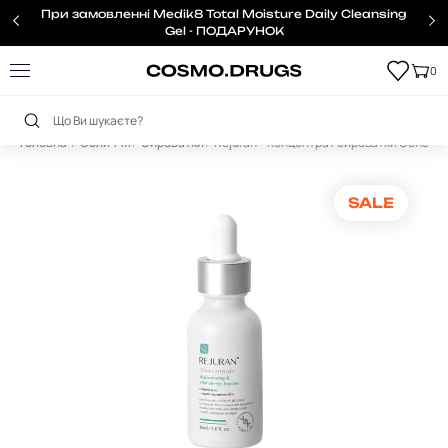
При замовленні Medik8 Total Moisture Daily Cleansing
Gel - ПОДАРУНОК
0
Головна
Обличчя
Сироватки
Rejuran – Концентрат сироватки Concentr
SALE