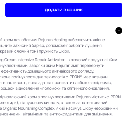
+
ДОДАТИ В КОШИК
 крем для обличчя Rejuran Healing забезпечить якісне
іцнить захисний бар'єр, допоможе прибрати лущення,
кравий сяючий тон і пружність шкіри.
ng Cream Intensive Repair Activator – ключовий продукт лінійки
лінуклеотидами, завдяки яким Rejuran зміг перевернути
 ефективність домашнього антивікового догляду.
ярна полінуклеотидна технологія c-PDRN® має визначні
і властивості, вона здатна проникати глибоко в епідерміс,
роцеси відновлення «поломок» та клітинного оновлення.
відновлюючий крем з полінуклеотидами Rejuran містить c-PDRN
клеотиди), гіалуронову кислоту, а також запатентований
e Organic Nourishing Complex, який насичує шкіру необхідними
човинами, вітамінами та антиоксидантами для зміцнення.