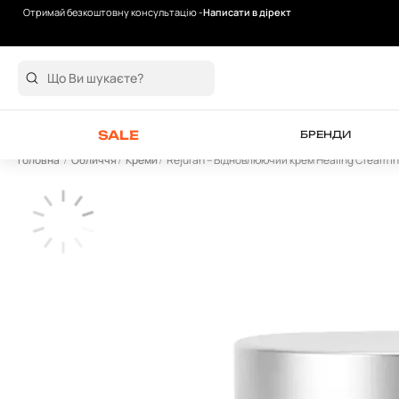
Отримай безкоштовну консультацію -
Написати в дірект
Безкоштовна доставка від 2000 грн
SALE
БРЕНДИ
Головна
Обличчя
Креми
Rejuran – Відновлюючий крем Healing Cream Int