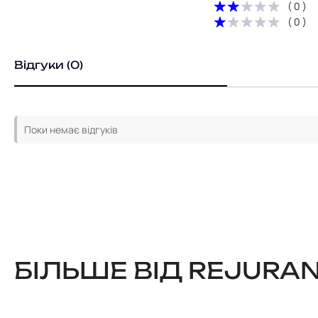
( 0 )
( 0 )
Відгуки (0)
Поки немає відгуків
БІЛЬШЕ ВІД REJURA