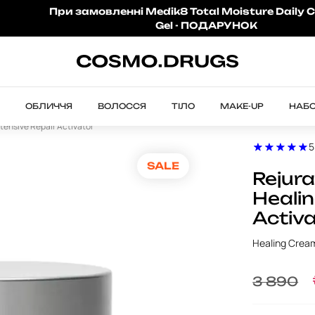
При замовленні Medik8 Total Moisture Daily C
Gel - ПОДАРУНОК
ОБЛИЧЧЯ
ВОЛОССЯ
ТІЛО
MAKE-UP
НАБ
ensive Repair Activator
5
SALE
Rejur
Healin
Activ
Healing Cream
3 890