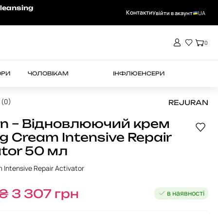
-15% на RHEA при замовленні від 4000 
leansing
Контакти
Увійти в акаунт
UA
0
ОРИ
ЧОЛОВІКАМ
ІНФЛЮЕНСЕРИ
 (0)
REJURAN
an – Відновлюючий крем
g Cream Intensive Repair
ator 50 мл
 Intensive Repair Activator
₴
3 307
грн
в наявності