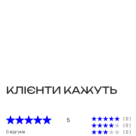
КЛІЄНТИ КАЖУТЬ
( 0 )
5
( 0 )
0 відгуків
( 0 )