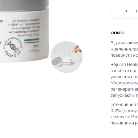
−
ОПИС
Відновлюючий
живлення, зм
повернути яс
Rejuran Heali
засобів з по
уявлення про
Мікромолекул
регенеративн
запускаючи п
Інтенсивний 
0.2% (поліну
комплекс Pur
поживними ре