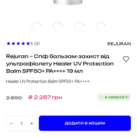
5 (0)
REJURAN
Rejuran – Спф бальзам-захист від
ультрафіолету Healer UV Protection
Balm SPF50+ РА++++ 19 мл
Healer UV Protection Balm SPF50+ РА++++
в наявності
₴
2 287
грн
2 690
−
+
ДОДАТИ В КОШИК