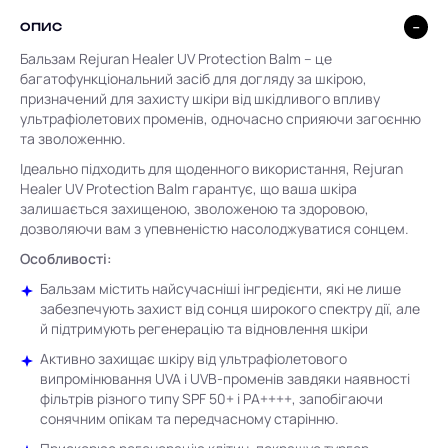
ОПИС
Бальзам Rejuran Healer UV Protection Balm – це
багатофункціональний засіб для догляду за шкірою,
призначений для захисту шкіри від шкідливого впливу
ультрафіолетових променів, одночасно сприяючи загоєнню
та зволоженню.
Ідеально підходить для щоденного використання, Rejuran
Healer UV Protection Balm гарантує, що ваша шкіра
залишається захищеною, зволоженою та здоровою,
дозволяючи вам з упевненістю насолоджуватися сонцем.
Особливості:
Бальзам містить найсучасніші інгредієнти, які не лише
забезпечують захист від сонця широкого спектру дії, але
й підтримують регенерацію та відновлення шкіри
Активно захищає шкіру від ультрафіолетового
випромінювання UVA і UVB-променів завдяки наявності
фільтрів різного типу SPF 50+ і РА++++, запобігаючи
сонячним опікам та передчасному старінню.