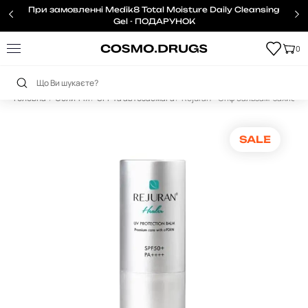
При замовленні Medik8 Total Moisture Daily Cleansing
Gel - ПОДАРУНОК
0
Головна
Обличчя
SPF та автозасмага
Rejuran – Спф бальзам-захист ві
SALE