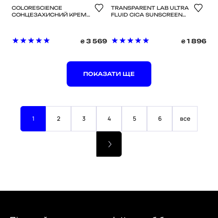
COLORESCIENCE
TRANSPARENT LAB ULTRA
СОНЦЕЗАХИСНИЙ КРЕМ
FLUID CICA SUNSCREEN
ДЛЯ ОБЛИЧЧЯ З
100 ML - ЛЕГКИЙ
АДАПТИВНИМИ
СОНЦЕЗАХИСНИЙ КРЕМ
ПІГМЕНТАМИ SPF 50 -
ІЗ ЦЕНТЕЛОЮ
3 569
1 896
₴
₴
SUNFORGETTABLE TOTAL
PROTECTION FACE SHIELD
FLEX SPF 50 55 ML - LIGHT
ПОКАЗАТИ ЩЕ
1
2
3
4
5
6
все