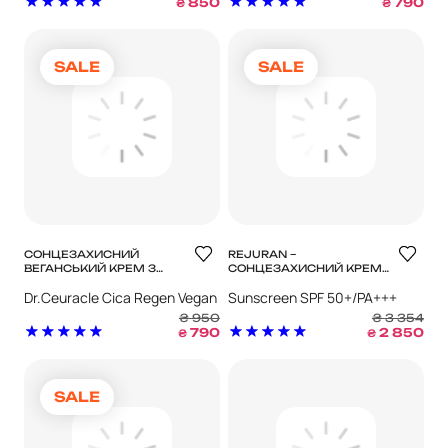
850
790
₴
₴
SALE
SALE
СОНЦЕЗАХИСНИЙ
REJURAN –
ВЕГАНСЬКИЙ КРЕМ З
СОНЦЕЗАХИСНИЙ КРЕМ
ЦЕНТЕЛОЮ АЗІАТСЬКОЮ
SUNSCREEN SPF
Dr.Ceuracle Cica Regen Vegan
Sunscreen SPF 50+/PA+++
DR.CEURACLE CICA
50+/PA+++
REGEN VEGAN SUN
Sun
₴
950
₴
3 354
SPF50+/ PA++++
790
2 850
₴
₴
SALE