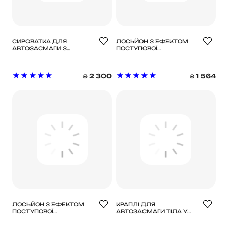
СИРОВАТКА ДЛЯ
ЛОСЬЙОН З ЕФЕКТОМ
АВТОЗАСМАГИ З
ПОСТУПОВОЇ
ГІАЛУРОНОВОЮ
АВТОЗАСМАГИ TAN-LUXE
КИСЛОТОЮ TAN-LUXE
2 300
1 564
₴
₴
ЛОСЬЙОН З ЕФЕКТОМ
КРАПЛІ ДЛЯ
ПОСТУПОВОЇ
АВТОЗАСМАГИ ТІЛА У
АВТОЗАСМАГИ TAN-LUXE
ВІДТІНКУ MEDIUM/DARK
TAN-LUXE