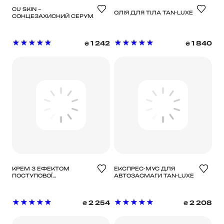
CU SKIN –
ОЛІЯ ДЛЯ ТІЛА TAN-LUXE
СОНЦЕЗАХИСНИЙ СЕРУМ
З ВІТАМІНОМ U ТА
ВІТАМІНОМ B12 VITAMIN U
SUN SERUM SPF 50+
1 242
1 840
₴
₴
PA++++, 50 Г
КРЕМ З ЕФЕКТОМ
ЕКСПРЕС-МУС ДЛЯ
ПОСТУПОВОЇ
АВТОЗАСМАГИ TAN-LUXE
АВТОЗАСМАГИ TAN-LUXE
2 254
2 208
₴
₴