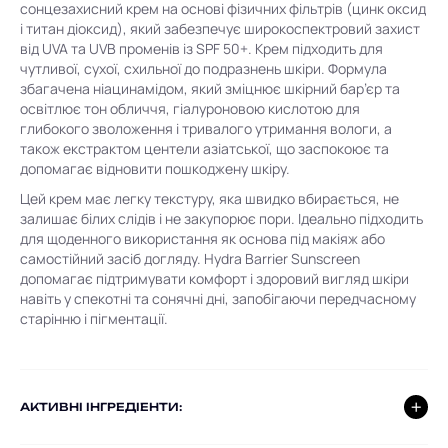
сонцезахисний крем на основі фізичних фільтрів (цинк оксид
і титан діоксид), який забезпечує широкоспектровий захист
від UVA та UVB променів із SPF 50+. Крем підходить для
чутливої, сухої, схильної до подразнень шкіри. Формула
збагачена ніацинамідом, який зміцнює шкірний бар’єр та
освітлює тон обличчя, гіалуроновою кислотою для
глибокого зволоження і тривалого утримання вологи, а
також екстрактом центели азіатської, що заспокоює та
допомагає відновити пошкоджену шкіру.
Цей крем має легку текстуру, яка швидко вбирається, не
залишає білих слідів і не закупорює пори. Ідеально підходить
для щоденного використання як основа під макіяж або
самостійний засіб догляду. Hydra Barrier Sunscreen
допомагає підтримувати комфорт і здоровий вигляд шкіри
навіть у спекотні та сонячні дні, запобігаючи передчасному
старінню і пігментації.
AКТИВНІ ІНГРЕДІЕНТИ: