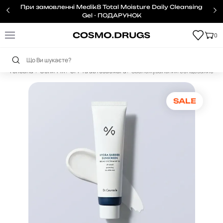
При замовленні Medik8 Total Moisture Daily Cleansing
Gel - ПОДАРУНОК
0
Головна
Обличчя
SPF та автозасмага
Зволожувальний сонцезахисний кр
SALE