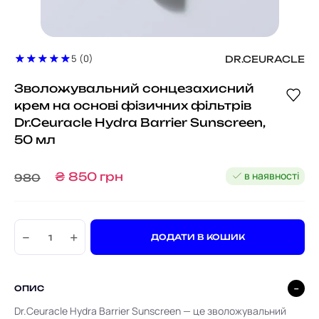
5 (0)
DR.CEURACLE
Зволожувальний сонцезахисний
крем на основі фізичних фільтрів
Dr.Ceuracle Hydra Barrier Sunscreen,
50 мл
в наявності
₴
850
грн
980
−
+
ДОДАТИ В КОШИК
ОПИС
Dr.Ceuracle Hydra Barrier Sunscreen — це зволожувальний