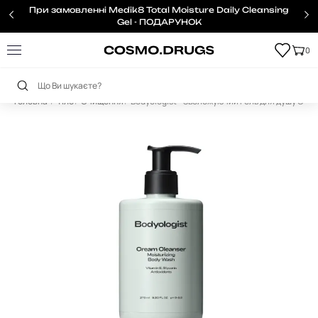
При замовленні Medik8 Total Moisture Daily Cleansing
Gel - ПОДАРУНОК
0
Головна
Тіло
Очищення
Bodyologist - Зволожуючий гель для душу Cre