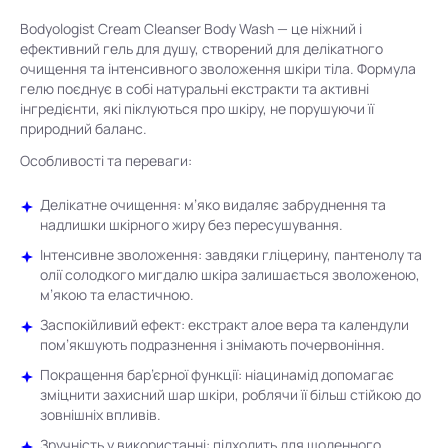
Bodyologist Cream Cleanser Body Wash — це ніжний і
ефективний гель для душу, створений для делікатного
очищення та інтенсивного зволоження шкіри тіла. Формула
гелю поєднує в собі натуральні екстракти та активні
інгредієнти, які піклуються про шкіру, не порушуючи її
природний баланс.
Особливості та переваги:
Делікатне очищення: м’яко видаляє забруднення та
надлишки шкірного жиру без пересушування.
Інтенсивне зволоження: завдяки гліцерину, пантенолу та
олії солодкого мигдалю шкіра залишається зволоженою,
м’якою та еластичною.
Заспокійливий ефект: екстракт алое вера та календули
пом’якшують подразнення і знімають почервоніння.
Покращення бар’єрної функції: ніацинамід допомагає
зміцнити захисний шар шкіри, роблячи її більш стійкою до
зовнішніх впливів.
Зручність у використанні: підходить для щоденного