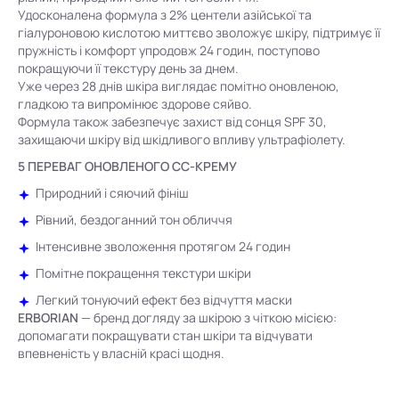
Удосконалена формула з 2% центели азійської та
гіалуроновою кислотою миттєво зволожує шкіру, підтримує її
пружність і комфорт упродовж 24 годин, поступово
покращуючи її текстуру день за днем.
Уже через 28 днів шкіра виглядає помітно оновленою,
гладкою та випромінює здорове сяйво.
Формула також забезпечує захист від сонця SPF 30,
захищаючи шкіру від шкідливого впливу ультрафіолету.
5 ПЕРЕВАГ ОНОВЛЕНОГО CC-КРЕМУ
Природний і сяючий фініш
Рівний, бездоганний тон обличчя
Інтенсивне зволоження протягом 24 годин
Помітне покращення текстури шкіри
Легкий тонуючий ефект без відчуття маски
ERBORIAN
— бренд догляду за шкірою з чіткою місією:
допомагати покращувати стан шкіри та відчувати
впевненість у власній красі щодня.