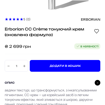
5 (0)
ERBORIAN
Erborian CC Crème тонуючий крем
(оновлена формула)
в наявності
₴
2 699
грн
−
+
ДОДАТИ В КОШИК
ОПИС
авдяки текстурі, що трансформується, з інкапсульованими
пігментами, CC-крем — це корейський засіб із легким
тонуючим ефектом, який зливається зі шкірою, даруючи
рівний, природний і сяючий тон обличчя.