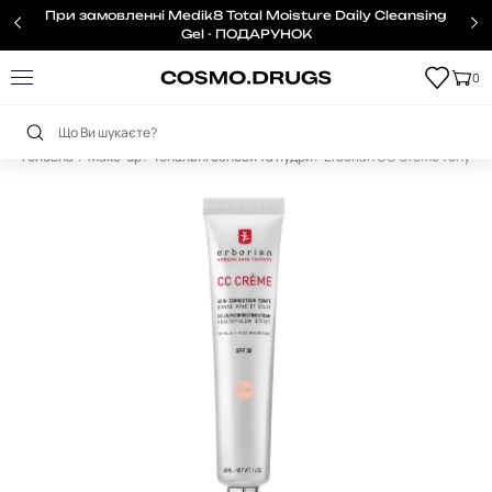
При замовленні Medik8 Total Moisture Daily Cleansing
Gel - ПОДАРУНОК
0
Головна
Make-up
Тональні основи та пудри
Erborian CC Crème тонуюч