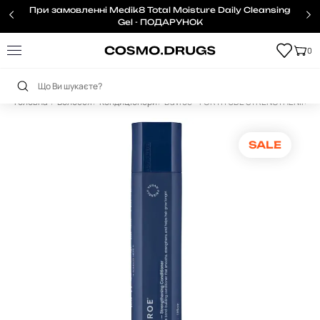
При замовленні Medik8 Total Moisture Daily Cleansing
Gel - ПОДАРУНОК
0
Головна
Волосся
Кондиціонери
Davroe – FORTITUDE STRENGTHENIN
SALE