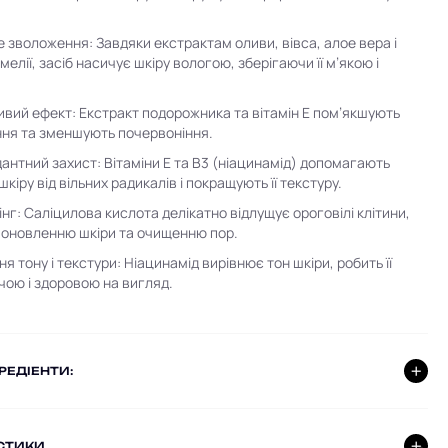
е зволоження: Завдяки екстрактам оливи, вівса, алое вера і
мелії, засіб насичує шкіру вологою, зберігаючи її м’якою і
ивий ефект: Екстракт подорожника та вітамін Е пом’якшують
ня та зменшують почервоніння.
антний захист: Вітаміни Е та B3 (ніацинамід) допомагають
кіру від вільних радикалів і покращують її текстуру.
інг: Саліцилова кислота делікатно відлущує ороговілі клітини,
оновленню шкіри та очищенню пор.
 тону і текстури: Ніацинамід вирівнює тон шкіри, робить її
чою і здоровою на вигляд.
ГРЕДІЕНТИ:
СТИКИ