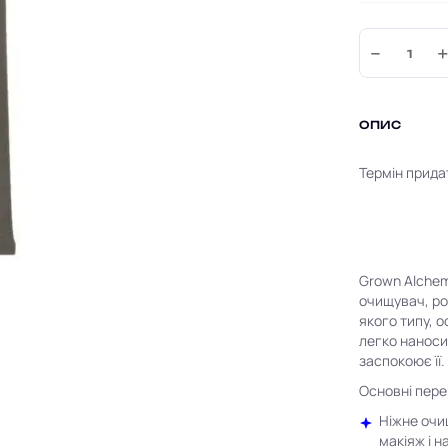
−
ОПИС
Термін прида
Grown Alchem
очищувач, ро
якого типу, о
легко наноси
заспокоює її.
Основні пере
Ніжне очи
макіяж і 