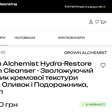
-15% на RHEA при замовленні від 4000 
leansing
Контакти
Увійти в акаунт
UA
0
ОРИ
ЧОЛОВІКАМ
ІНФЛЮЕНСЕРИ
100 мл
 (0)
GROWN ALCHEMIST
 Alchemist Hydra-Restore
 Cleanser - Зволожуючий
ик кремової текстури
 Оливок і Подорожника,
л
50
грн
в наявності