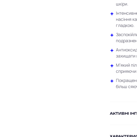
шкіри.
Інтенсивн
насіння ка
гладкою.
Заспокійл
подразнен
Антиоксид
захищати ш
М’який піл
сприяючи 
Покращення
більш сяю
AКТИВНІ ІН
ХАРАКТЕРИ