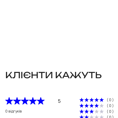
КЛІЄНТИ КАЖУТЬ
( 0 )
5
( 0 )
0 відгуків
( 0 )
( 0 )