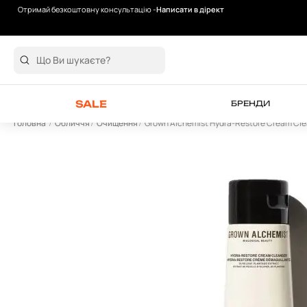
Отримай безкоштовну консультацію -
Написати в дірект
Безкоштовна доставка від 2000 грн
SALE
БРЕНДИ
Головна
Обличчя
Очищення
Grown Alchemist Hydra-Restore Cream Cle