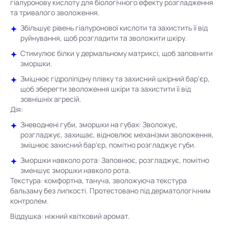
гіалуронову кислоту для біологічного ефекту розгладження
та тривалого зволоження.
Збільшує рівень гіалуронової кислоти та захистить її від
руйнування, щоб розгладити та зволожити шкіру.
Стимулює білки у дермальному матриксі, щоб заповнити
зморшки.
Зміцнює гідроліпідну плівку та захисний шкірний бар'єр,
щоб зберегти зволоження шкіри та захистити її від
зовнішніх агресій.
Дія:
Зневоднені губи, зморшки на губах:
Зволожує,
розгладжує, захищає, відновлює механізми зволоження,
зміцнює захисний бар'єр, помітно розгладжує губи.
Зморшки навколо рота:
Заповнює, розгладжує, помітно
зменшує зморшки навколо рота.
Текстура:
комфортна, тануча, зволожуюча текстура
бальзаму без липкості. Протестовано під дерматологічним
контролем.
Віддушка:
ніжний квітковий аромат.