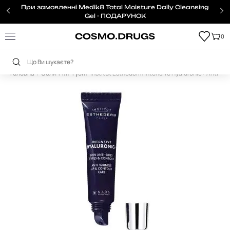
При замовленні Medik8 Total Moisture Daily Cleansing
Gel - ПОДАРУНОК
0
Головна
Обличчя
Губи
Institut Esthederm Intensive Hyaluronic+ Anti Wr