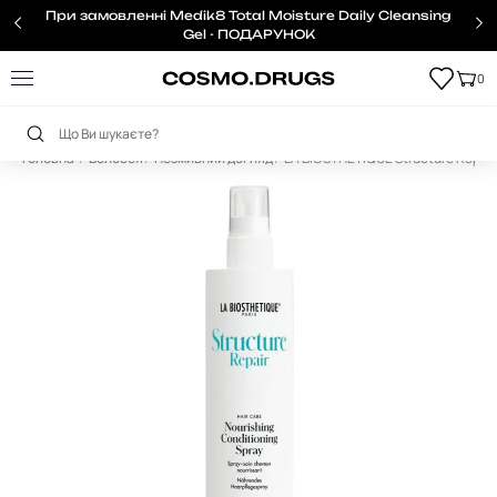
При замовленні Medik8 Total Moisture Daily Cleansing
Gel - ПОДАРУНОК
0
Головна
Волосся
Незмивний догляд
LA BIOSTHETIQUE Structure Repair