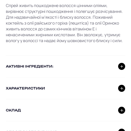
Спрей живить пошкоджене волосся цінними оліями,
вирівнює структурні пошкодження і полегшує розчісування.
Для надзвичайної м'якості і блиску волосся. Поживний
коктейль з олії райського горіха (лецитіса) та олії Ориноко
живить волосся до самих кінчиків вітаміном E і
ненасиченими жирними кислотами. Він зволожує, утримує
вологу у волоссі та надає йому шовковистого блиску і сили.
AКТИВНІ ІНГРЕДІЕНТИ:
ХАРАКТЕРИСТИКИ
СКЛАД