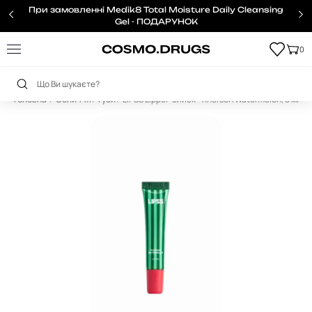
При замовленні Medik8 Total Moisture Daily Cleansing
Gel - ПОДАРУНОК
0
Головна
Обличчя
Губи
LIPSS Lipper-блиск - Kherson Watermelon, 8 мл.