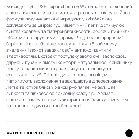
Блиск для губ LIPSS Lipper «Kherson Watermelon» натхненний
соковитим смаком та ароматом херсонського кавуна. Його
формула поєднує активні інгредієнти, які дбайливо
доглядають за шкірою губ. Міметичний пептид стимулює
синтез колагену та гіалуронової кислоти, роблячи губи більш
об’ємними та пружними. Церамід 2 відновлює природний
бар’єр шкіри та зберігає вологу, а вітамін Е забезпечує
живлення і захист завдяки своїм антиоксидантним
властивостям. Екстракт портулаку зволожує і заспокоює,
даруючи губам м’якість і комфорт. Натуральні олії соняшнику,
ріпаку та оливи живлять, пом’якшують і підвищують
еластичність губ. Гліколіпіди та глікосфінголіпіди
підтримують зволоження та захищають від пересихання.
Легка текстура блиску рівномірно лягає, не залишає
липкості та підкреслює природну красу губ. Аромат
соковитого кавуна робить використання блиску приємним
та створює відчуття літньої свіжості.
AКТИВНІ ІНГРЕДІЕНТИ: