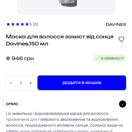
5 (0)
DAVINES
Маска для волосся захист від сонця
Davines,150 мл
в наявності
₴
946
грн
−
+
ДОДАТИ В КОШИК
ОПИС
Це
живильна і відновлювальна маска для волосся
,
призначена для
глибокого зволоження та відновлення
волосся, пошкодженого впливом сонця, солоної води чи
хлору
; вона допомагає повернути сухому, тьмяному й