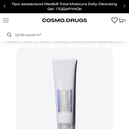
При замовленні Medik8 Total Moisture Daily Cleansing
Gel - ПОДАРУНОК
0
Головна
Обличчя
Маски
Маска для волосся захист від сонця Davines,