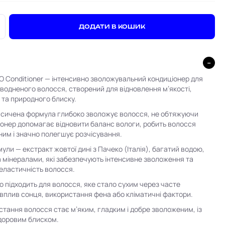
+
ДОДАТИ В КОШИК
 Conditioner — інтенсивно зволожувальний кондиціонер для
еводненого волосся
, створений для відновлення м’якості,
 та природного блиску.
асичена формула глибоко зволожує волосся, не обтяжуючи
іонер допомагає відновити баланс вологи, робить волосся
ним і значно полегшує розчісування.
рмули —
екстракт жовтої дині з Пачеко (Італія)
, багатий водою,
а мінералами, які забезпечують інтенсивне зволоження та
еластичність волосся.
но підходить для волосся, яке стало сухим через часте
вплив сонця, використання фена або кліматичні фактори.
истання волосся стає
м’яким, гладким і добре зволоженим
, із
доровим блиском.