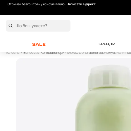
Отримай безкоштовну консультацію -
Написати в дірект
Безкоштовна доставка від 2000 грн
SALE
БРЕНДИ
Головна
Волосся
Кондиціонери
MOMO Conditioner Зволожувальний конд