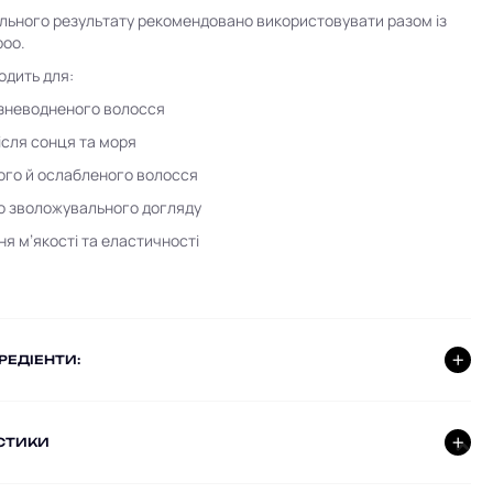
ьного результату рекомендовано використовувати разом із
oo.
одить для:
 зневодненого волосся
ісля сонця та моря
го й ослабленого волосся
 зволожувального догляду
ня м’якості та еластичності
ГРЕДІЕНТИ:
СТИКИ