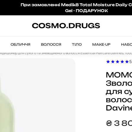
При замовленні Medik8 Total Moisture Daily C
Gel - ПОДАРУНОК
ОБЛИЧЧЯ
ВОЛОССЯ
ТІЛО
MAKE-UP
НАБ
иціонер для сухого та зневодненого волосся Essential Haircare Davines, 100
5
MOMO 
Зволо
для с
волос
Davin
₴
3 8