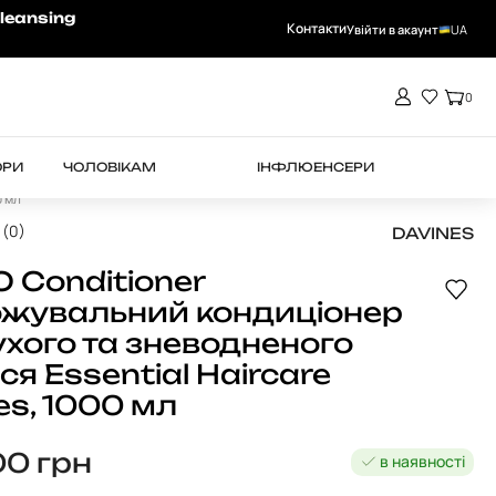
-15% на RHEA при замовленні від 4000 
leansing
Контакти
Увійти в акаунт
UA
0
ОРИ
ЧОЛОВІКАМ
ІНФЛЮЕНСЕРИ
0 мл
 (0)
DAVINES
Conditioner
жувальний кондиціонер
ухого та зневодненого
ся Essential Haircare
es, 1000 мл
00
грн
в наявності