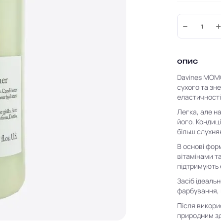
−
ОПИС
Davines MOMO
сухого та зн
еластичності
Легка, але н
його. Кондиц
більш слухня
В основі фо
вітамінами т
підтримують 
Засіб ідеаль
фарбування, 
Після викор
природним з