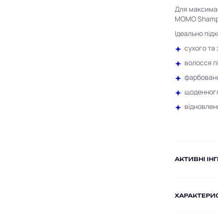
Для максимал
MOMO Shamp
Ідеально підх
сухого та
волосся п
фарбовано
щоденного
відновлен
AКТИВНІ ІН
ХАРАКТЕРИ