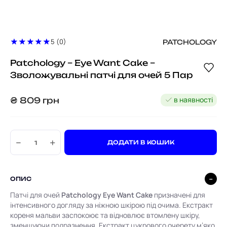
5 (0)
PATCHOLOGY
Patchology – Eye Want Cake –
Зволожувальні патчі для очей 5 Пар
в наявності
₴
809
грн
−
+
ДОДАТИ В КОШИК
ОПИС
Патчі для очей
Patchology Eye Want Cake
призначені для
інтенсивного догляду за ніжною шкірою під очима. Екстракт
кореня мальви заспокоює та відновлює втомлену шкіру,
зменшуючи подразнення. Екстракт цукрового очерету м’яко