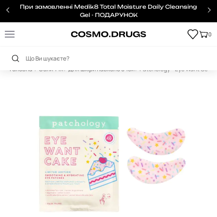
При замовленні Medik8 Total Moisture Daily Cleansing
Gel - ПОДАРУНОК
0
Головна
Обличчя
Для шкіри навколо очей
Patchology – Eye Want Cake 