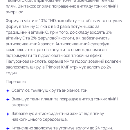
тьмяної шкіри, вирівнювання тону та зменшення темних
плям. Він також сприяє покращенню вигляду тонких ліній і
зморшок.
Формула містить 10% THD аскорбату — стабільну та потужну
форму вітаміну C, яка є в 50 разів потужнішою за
традиційний вітамін C. Крім того, до складу входять 3%
вітаміну E та 2% ферулової кислоти, які забезпечують
антиоксидантний захист. Антиоксидантний суперфуд-
комплекс з екстрактів капусти та оливок допомагає
підтримувати та підсилювати освітлюючий ефект.
Гіалуронова кислота, керамід NP та гідролізований колаген
зволожують шкіру, а Trimoist KMF утримує вологу до 24
годин.​
Переваги:
Освітлює тьмяну шкіру та вирівнює тон.​
Зменшує темні плями та покращує вигляд тонких ліній і
зморшок.​
Забезпечує антиоксидантний захист від впливу
навколишнього середовища.​
Інтенсивно зволожує та утримує вологу до 24 годин.​