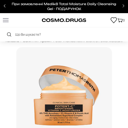
При замовленні Medik8 Total Moisture Daily Cleansing
Gel - ПОДАРУНОК
0
Головна
Обличчя
Креми
Peter Thomas Roth Potent C Power Moisturizer