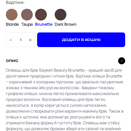
Віддтінок:
Blonde
Taupe
Brunette
Dark Brown
−
+
ДОДАТИ В КОШИК
ОПИС
Олівець для брів Sayeah Beauty Brunette – кращий засіб для
досягнення природних і чітких брів. Відтінок олівця Brunette
– коричневий з холодним підтоном, що ідеально пасуватиме
жінкам з темним або русим волоссям. Завдяки тонкому
грифелю олівця, можна легко промалювати максимально
природні волоски. Восковий олівець для брів легко
наноситься, а колір коригується силою натискання,
дозволяючи створювати різні варіанти макіяжу брів. Також в
олівця є щіточка, яка допомагає розтушувати його та
отримати бажану форму й густоту брів. Олівець має стійку
формулу, що дозволяє бровам зберігати свіжий та охайний