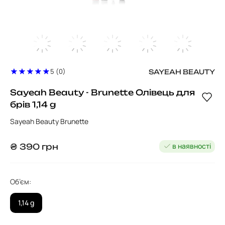
5 (0)
SAYEAH BEAUTY
Sayeah Beauty - Brunette Олівець для
брів 1,14 g
Sayeah Beauty Brunette
в наявності
₴
390
грн
Об’єм:
1,14 g