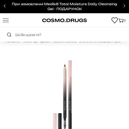
При замовленні Medik8 Total Moisture Daily Cleansing
Gel - ПОДАРУНОК
0
Головна
Make-up
Брови
Sayeah Beauty - Brunette Олівець для брів